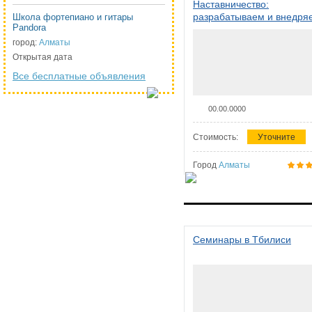
Наставничество:
разрабатываем и внедря
Школа фортепиано и гитары
Pandora
систему наставничества в
организации
город:
Алматы
Открытая дата
Все бесплатные объявления
00.00.0000
Стоимость:
Уточните
Город
Алматы
Семинары в Тбилиси