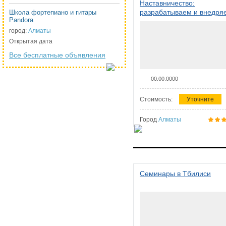
Наставничество:
разрабатываем и внедря
Школа фортепиано и гитары
Pandora
систему наставничества в
организации
город:
Алматы
Открытая дата
Все бесплатные объявления
00.00.0000
Стоимость:
Уточните
Город
Алматы
Семинары в Тбилиси