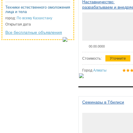
Наставничество:
разрабатываем и внедря
Техники естественного омоложения
лица и тела
систему наставничества в
организации
город:
По всему Казахстану
Открытая дата
Все бесплатные объявления
00.00.0000
Стоимость:
Уточните
Город
Алматы
Семинары в Тбилиси