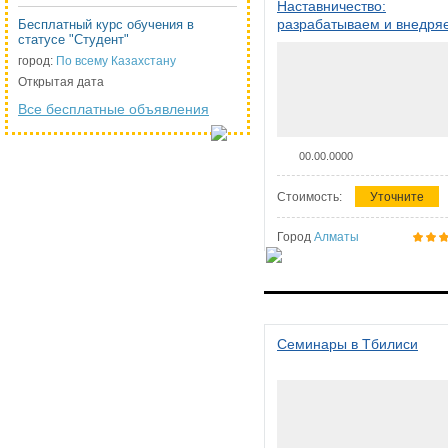
Наставничество:
разрабатываем и внедря
Бесплатный курс обучения в
статусе "Студент"
систему наставничества в
организации
город:
По всему Казахстану
Открытая дата
Все бесплатные объявления
00.00.0000
Стоимость:
Уточните
Город
Алматы
Семинары в Тбилиси