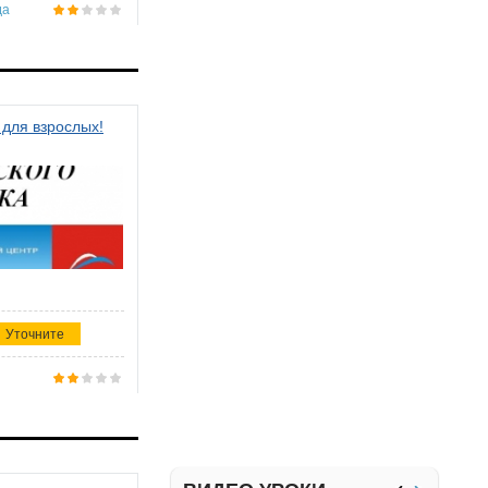
да
 для взрослых!
Уточните