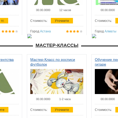
00.00.0000
12 часов
00.00.0000
 тг.
Стоимость:
Уточните
Стоимость:
Город
Астана
Город
Алматы
МАСТЕР-КЛАССЫ
гентства
Мастер-Класс по росписи
Обучение пес
футболок
гитаре
00.00.0000
1-2 часа
00.00.0000
ите
Стоимость:
Уточните
Стоимость: