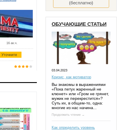
(бесплатно)
ОБУЧАЮЩИЕ СТАТЬИ
16 ак.ч.
Уточните
03.04.2023
Кризис, как мотиватор
Вы знакомы в выражениями
«Пока петух жаренный не
клюнет» или «Гром не грянет,
мужик не перекрестится»?
Суть их, в общем-то, одна:
многие из нас начина...
Продолжить чтение →
Как определить уровень