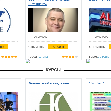
интеллект»
00.00.0000
00.00.0000
ите
Стоимость:
20 000 тг.
Стоимость:
Город
Астана
Город
Алматы
КУРСЫ
Финансовый менеджмент
"Big Ben"