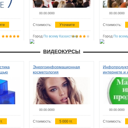
00.00.0000
00.00.0000
ите
Стоимость:
Уточните
Стоимость:
Город
По всему Казахстану
Город
По всему
ВИДЕОКУРСЫ
стика
Энергоинформационная
Инфопродукт
ощью
косметология
интернете и 
00.00.0000
00.00.0000
г.
Стоимость:
5 000 тг.
Стоимость: