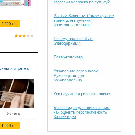
агрессии человека по пульсу?
Растим билингву. Самое лучшее
время для изучения
8 000 тг.
иностранного языка
Почему полезно быть
благодарным?
Повар-кондитер
ням и игре на
Управление персоналом.
Руководство для
рабовладельца.
Как научиться рисовать аниме
Бизнес-идеи для начинающих:
как оценить перспективность
1-2 часа
бизнес-идеи
1 000 тг.