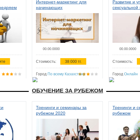
Интернет-маркетинг для
Развитие и у
внедряем
начинающих
сексуальной 
ства в
женщин
00.00.0000
00.00.0000
ите
Стоимость:
38 000 тг.
Стоимость:
Город
По всему Казахстану
Город
Онлайн
ОБУЧЕНИЕ ЗА РУБЕЖОМ
си
Тренинги и семинары за
Тренинги и 
рубежом 2020
рубежом