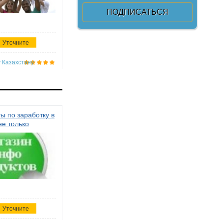
Уточните
 Казахстану
ы по заработку в
не только
Уточните