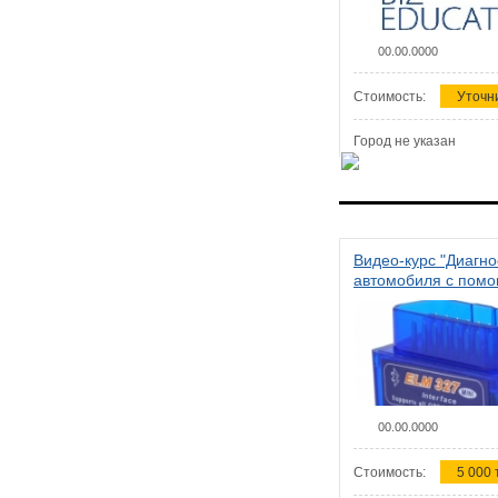
00.00.0000
Стоимость:
Уточн
Город не указан
Видео-курс "Диагно
автомобиля с пом
сканера ELM 327"
00.00.0000
Стоимость:
5 000 т