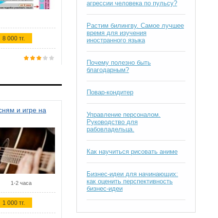
агрессии человека по пульсу?
Растим билингву. Самое лучшее
время для изучения
8 000 тг.
иностранного языка
Почему полезно быть
благодарным?
Повар-кондитер
ням и игре на
Управление персоналом.
Руководство для
рабовладельца.
Как научиться рисовать аниме
Бизнес-идеи для начинающих:
как оценить перспективность
1-2 часа
бизнес-идеи
1 000 тг.