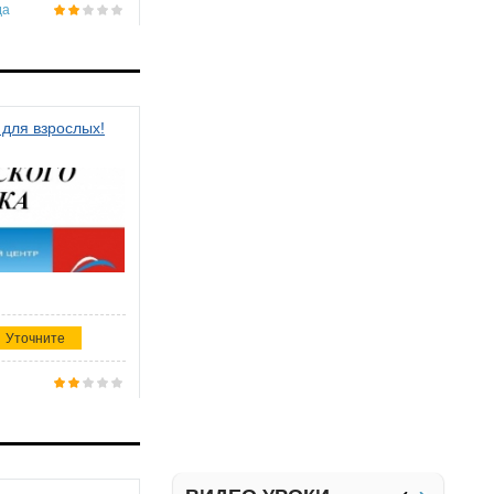
да
 для взрослых!
Уточните