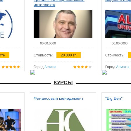
интеллект»
00.00.0000
00.00.0000
ите
Стоимость:
20 000 тг.
Стоимость:
Город
Астана
Город
Алматы
КУРСЫ
Финансовый менеджмент
"Big Ben"