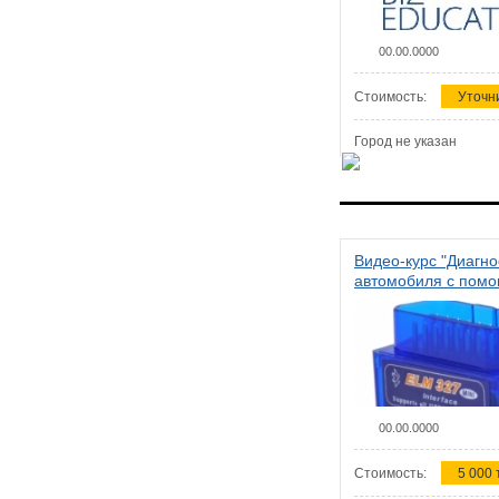
00.00.0000
Стоимость:
Уточн
Город не указан
Видео-курс "Диагно
автомобиля с пом
сканера ELM 327"
00.00.0000
Стоимость:
5 000 т