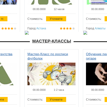
00.00.0000
12 часов
00.00.0000
 тг.
Стоимость:
Уточните
Стоимость:
Город
Астана
Город
Алматы
МАСТЕР-КЛАССЫ
гентства
Мастер-Класс по росписи
Обучение пес
футболок
гитаре
00.00.0000
1-2 часа
00.00.0000
ите
Стоимость:
Уточните
Стоимость: