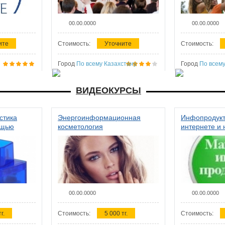
00.00.0000
00.00.0000
ите
Стоимость:
Уточните
Стоимость:
Город
По всему Казахстану
Город
По всему
ВИДЕОКУРСЫ
стика
Энергоинформационная
Инфопродукт
ощью
косметология
интернете и 
00.00.0000
00.00.0000
г.
Стоимость:
5 000 тг.
Стоимость: