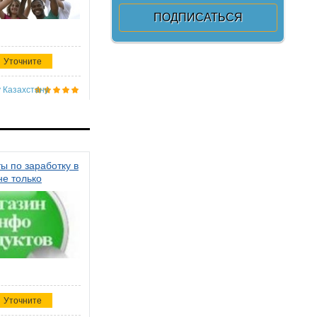
Уточните
 Казахстану
ы по заработку в
не только
Уточните