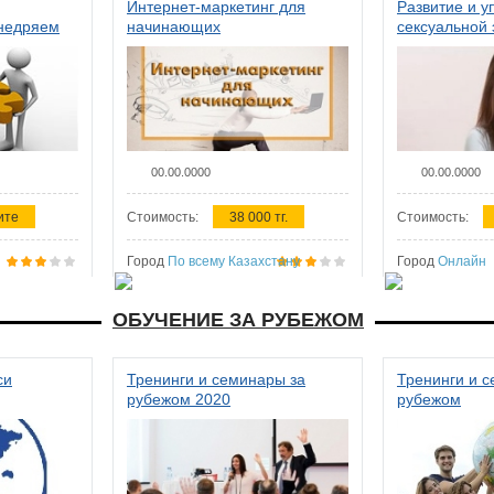
Интернет-маркетинг для
Развитие и у
внедряем
начинающих
сексуальной 
ства в
женщин
00.00.0000
00.00.0000
ите
Стоимость:
38 000 тг.
Стоимость:
Город
По всему Казахстану
Город
Онлайн
ОБУЧЕНИЕ ЗА РУБЕЖОМ
си
Тренинги и семинары за
Тренинги и 
рубежом 2020
рубежом