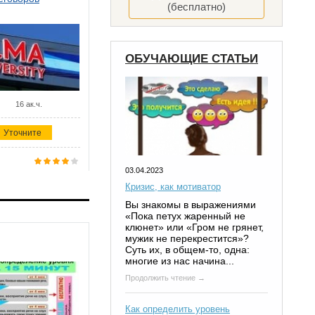
(бесплатно)
ОБУЧАЮЩИЕ СТАТЬИ
16 ак.ч.
Уточните
03.04.2023
Кризис, как мотиватор
Вы знакомы в выражениями
«Пока петух жаренный не
клюнет» или «Гром не грянет,
мужик не перекрестится»?
Суть их, в общем-то, одна:
многие из нас начина...
Продолжить чтение →
Как определить уровень