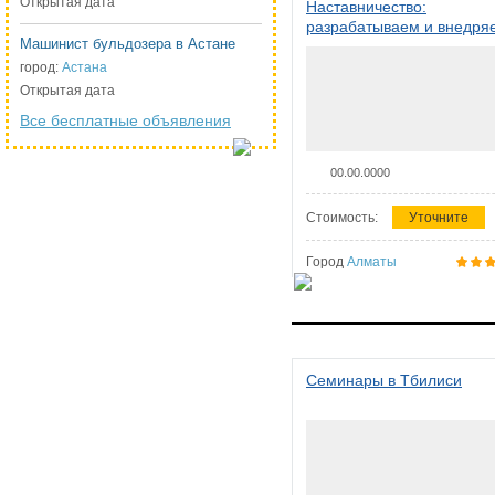
Открытая дата
Наставничество:
разрабатываем и внедря
Машинист бульдозера в Астане
систему наставничества в
организации
город:
Астана
Открытая дата
Все бесплатные объявления
00.00.0000
Стоимость:
Уточните
Город
Алматы
Семинары в Тбилиси