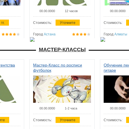
00.00.0000
12 часов
00.00.0000
 тг.
Стоимость:
Уточните
Стоимость:
Город
Астана
Город
Алматы
МАСТЕР-КЛАССЫ
гентства
Мастер-Класс по росписи
Обучение пес
футболок
гитаре
00.00.0000
1-2 часа
00.00.0000
ите
Стоимость:
Уточните
Стоимость: