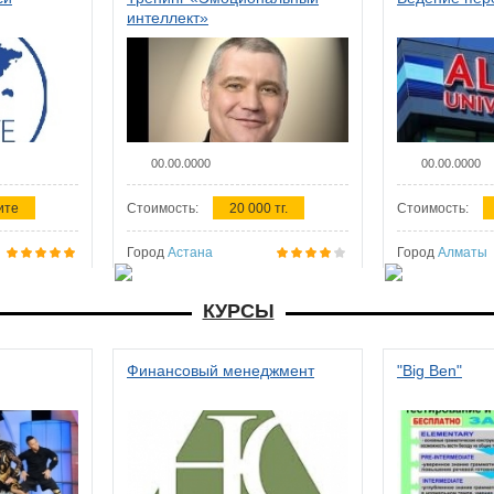
интеллект»
00.00.0000
00.00.0000
ите
Стоимость:
20 000 тг.
Стоимость:
Город
Астана
Город
Алматы
КУРСЫ
Финансовый менеджмент
"Big Ben"