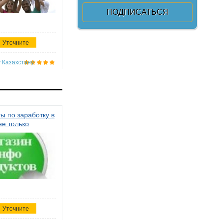
Уточните
 Казахстану
ы по заработку в
не только
Уточните