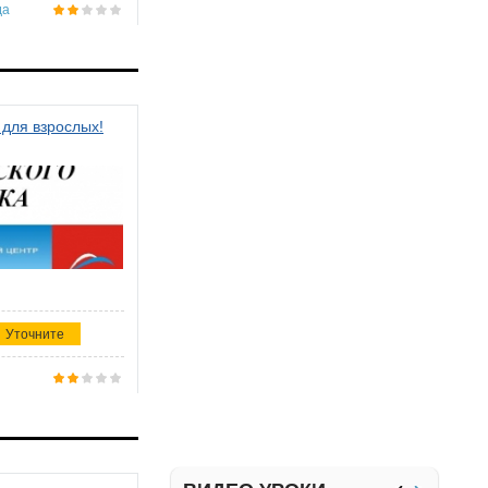
да
 для взрослых!
Уточните