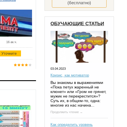
(бесплатно)
ОБУЧАЮЩИЕ СТАТЬИ
16 ак.ч.
Уточните
03.04.2023
Кризис, как мотиватор
Вы знакомы в выражениями
«Пока петух жаренный не
клюнет» или «Гром не грянет,
мужик не перекрестится»?
Суть их, в общем-то, одна:
многие из нас начина...
Продолжить чтение →
Как определить уровень