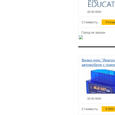
00.00.0000
Стоимость:
Уточн
Город не указан
Видео-курс "Диагно
автомобиля с пом
сканера ELM 327"
00.00.0000
Стоимость:
5 000 т