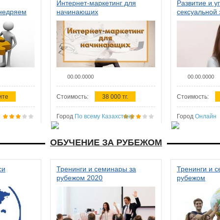
Интернет-маркетинг для
Развитие и у
внедряем
начинающих
сексуальной 
ства в
женщин
00.00.0000
00.00.0000
ите
Стоимость:
38 000 тг.
Стоимость:
Город
По всему Казахстану
Город
Онлайн
ОБУЧЕНИЕ ЗА РУБЕЖОМ
си
Тренинги и семинары за
Тренинги и 
рубежом 2020
рубежом