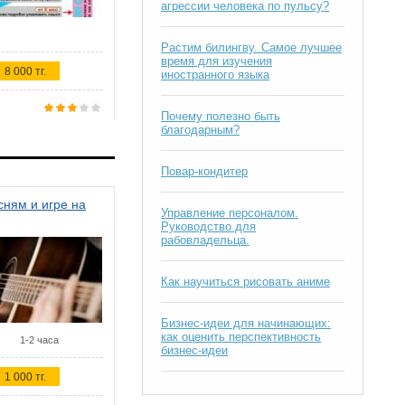
агрессии человека по пульсу?
Растим билингву. Самое лучшее
время для изучения
8 000 тг.
иностранного языка
Почему полезно быть
благодарным?
Повар-кондитер
ням и игре на
Управление персоналом.
Руководство для
рабовладельца.
Как научиться рисовать аниме
Бизнес-идеи для начинающих:
как оценить перспективность
1-2 часа
бизнес-идеи
1 000 тг.