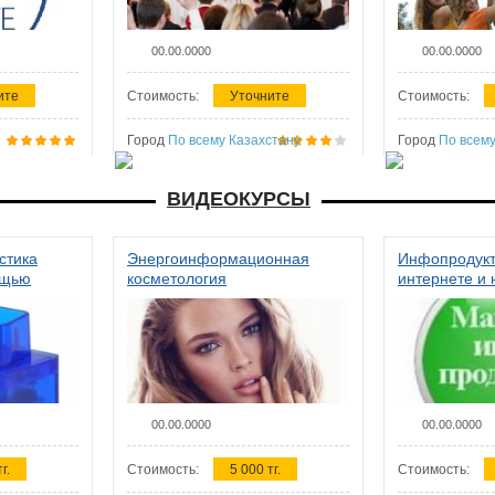
00.00.0000
00.00.0000
ите
Стоимость:
Уточните
Стоимость:
Город
По всему Казахстану
Город
По всему
ВИДЕОКУРСЫ
стика
Энергоинформационная
Инфопродукт
ощью
косметология
интернете и 
00.00.0000
00.00.0000
г.
Стоимость:
5 000 тг.
Стоимость: