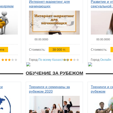
Интернет-маркетинг для
Развитие и у
внедряем
начинающих
сексуальной 
ства в
женщин
00.00.0000
00.00.0000
ите
Стоимость:
38 000 тг.
Стоимость:
Город
По всему Казахстану
Город
Онлайн
ОБУЧЕНИЕ ЗА РУБЕЖОМ
си
Тренинги и семинары за
Тренинги и 
рубежом 2020
рубежом