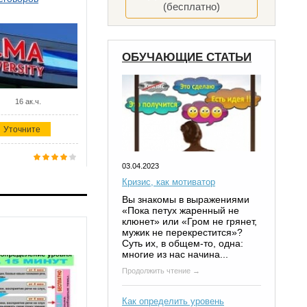
(бесплатно)
ОБУЧАЮЩИЕ СТАТЬИ
16 ак.ч.
Уточните
03.04.2023
Кризис, как мотиватор
Вы знакомы в выражениями
«Пока петух жаренный не
клюнет» или «Гром не грянет,
мужик не перекрестится»?
Суть их, в общем-то, одна:
многие из нас начина...
Продолжить чтение →
Как определить уровень