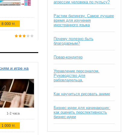
агрессии человека по пульсу?
Растим билингву. Самое лучшее
время для изучения
8 000 тг.
иностранного языка
Почему полезно быть
благодарным?
Повар-кондитер
ням и игре на
Управление персоналом.
Руководство для
рабовладельца.
Как научиться рисовать аниме
Бизнес-идеи для начинающих:
как оценить перспективность
1-2 часа
бизнес-идеи
1 000 тг.