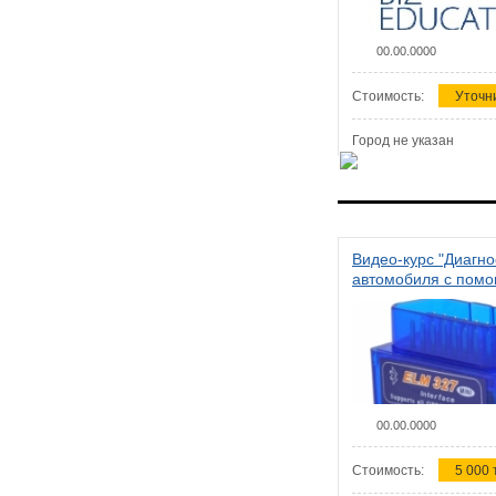
00.00.0000
Стоимость:
Уточн
Город не указан
Видео-курс "Диагно
автомобиля с пом
сканера ELM 327"
00.00.0000
Стоимость:
5 000 т