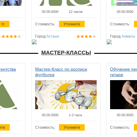
00.00.0000
12 часов
00.00.0000
 тг.
Стоимость:
Уточните
Стоимость:
Город
Астана
Город
Алматы
МАСТЕР-КЛАССЫ
гентства
Мастер-Класс по росписи
Обучение пес
футболок
гитаре
00.00.0000
1-2 часа
00.00.0000
ите
Стоимость:
Уточните
Стоимость: