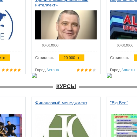
интеллект»
00.00.0000
00.00.0000
ите
Стоимость:
20 000 тг.
Стоимость:
Город
Астана
Город
Алматы
КУРСЫ
Финансовый менеджмент
"Big Ben"