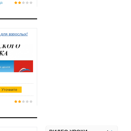
да
 для взрослых!
Уточните