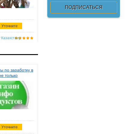
Уточните
 Казахстану
ы по заработку в
не только
Уточните