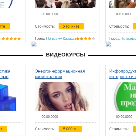
00.00.0000
00.00.0000
ите
Стоимость:
Уточните
Стоимость:
Город
По всему Казахстану
Город
По всему
ВИДЕОКУРСЫ
стика
Энергоинформационная
Инфопродукт
ощью
косметология
интернете и 
00.00.0000
00.00.0000
г.
Стоимость:
5 000 тг.
Стоимость: