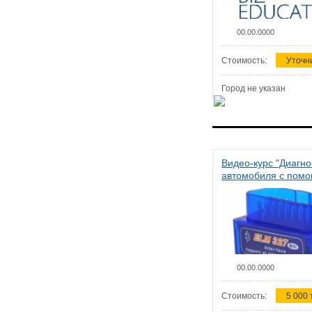
00.00.0000
Стоимость:
Уточн
Город не указан
Видео-курс "Диагно
автомобиля с пом
сканера ELM 327"
00.00.0000
Стоимость:
5 000 т