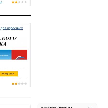
да
 для взрослых!
Уточните