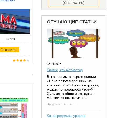
(бесплатно)
ОБУЧАЮЩИЕ СТАТЬИ
16 ак.ч.
Уточните
03.04.2023
Кризис, как мотиватор
Вы знакомы в выражениями
«Пока петух жаренный не
клюнет» или «Гром не грянет,
мужик не перекрестится»?
Суть их, в общем-то, одна:
многие из нас начина...
Продолжить чтение →
Как определить уровень