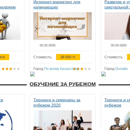
Интернет-маркетинг для
Развитие и у
внедряем
начинающих
сексуальной 
ства в
женщин
00.00.0000
00.00.0000
ите
Стоимость:
38 000 тг.
Стоимость:
Город
По всему Казахстану
Город
Онлайн
ОБУЧЕНИЕ ЗА РУБЕЖОМ
си
Тренинги и семинары за
Тренинги и 
рубежом 2020
рубежом