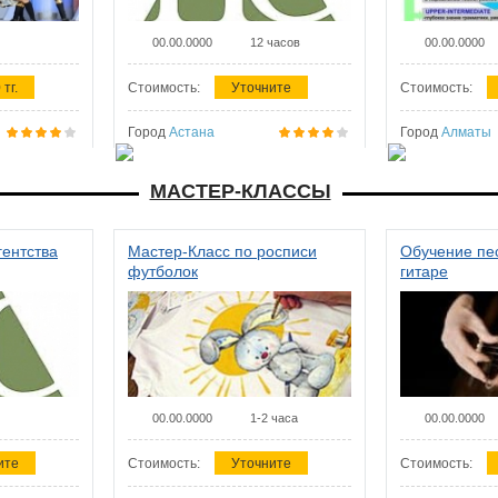
00.00.0000
12 часов
00.00.0000
 тг.
Стоимость:
Уточните
Стоимость:
Город
Астана
Город
Алматы
МАСТЕР-КЛАССЫ
гентства
Мастер-Класс по росписи
Обучение пес
футболок
гитаре
00.00.0000
1-2 часа
00.00.0000
ите
Стоимость:
Уточните
Стоимость: