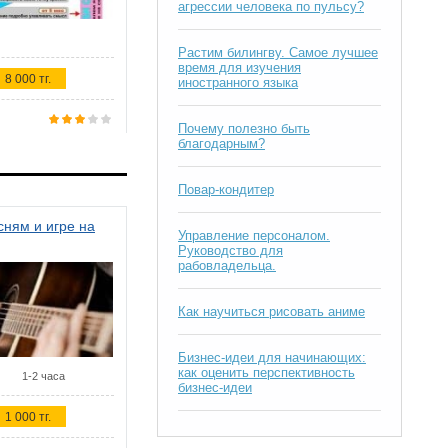
агрессии человека по пульсу?
Растим билингву. Самое лучшее
время для изучения
8 000 тг.
иностранного языка
Почему полезно быть
благодарным?
Повар-кондитер
ням и игре на
Управление персоналом.
Руководство для
рабовладельца.
Как научиться рисовать аниме
Бизнес-идеи для начинающих:
как оценить перспективность
1-2 часа
бизнес-идеи
1 000 тг.