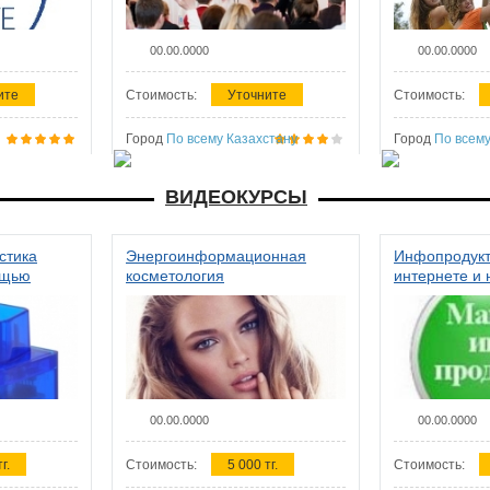
00.00.0000
00.00.0000
ите
Стоимость:
Уточните
Стоимость:
Город
По всему Казахстану
Город
По всему
ВИДЕОКУРСЫ
стика
Энергоинформационная
Инфопродукт
ощью
косметология
интернете и 
00.00.0000
00.00.0000
г.
Стоимость:
5 000 тг.
Стоимость: