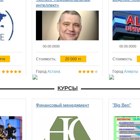
интеллект»
00.00.0000
00.00.0000
ите
Стоимость:
20 000 тг.
Стоимость:
Город
Астана
Город
Алматы
КУРСЫ
Финансовый менеджмент
"Big Ben"