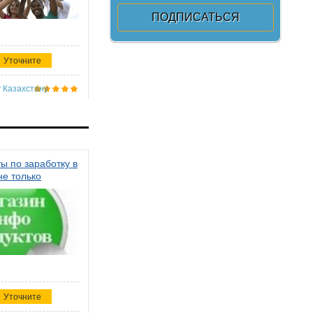
Уточните
 Казахстану
ы по заработку в
не только
Уточните