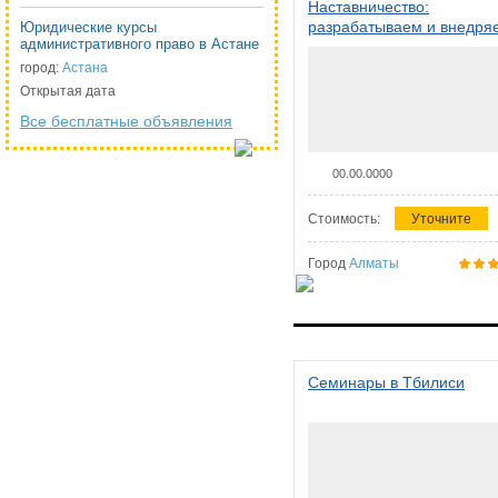
Наставничество:
разрабатываем и внедря
Юридические курсы
административного право в Астане
систему наставничества в
организации
город:
Астана
Открытая дата
Все бесплатные объявления
00.00.0000
Стоимость:
Уточните
Город
Алматы
Семинары в Тбилиси