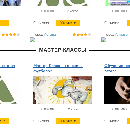
00.00.0000
12 часов
00.00.0000
 тг.
Стоимость:
Уточните
Стоимость:
Город
Астана
Город
Алматы
МАСТЕР-КЛАССЫ
гентства
Мастер-Класс по росписи
Обучение пес
футболок
гитаре
00.00.0000
1-2 часа
00.00.0000
ите
Стоимость:
Уточните
Стоимость: