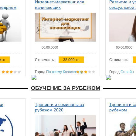
Интернет-маркетинг для
Развитие и у
внедряем
начинающих
сексуальной 
ства в
женщин
00.00.0000
00.00.0000
ите
Стоимость:
38 000 тг.
Стоимость:
Город
По всему Казахстану
Город
Онлайн
ОБУЧЕНИЕ ЗА РУБЕЖОМ
си
Тренинги и семинары за
Тренинги и 
рубежом 2020
рубежом