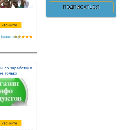
Уточните
 Казахстану
ы по заработку в
не только
Уточните