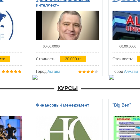
интеллект»
00.00.0000
00.00.0000
ите
Стоимость:
20 000 тг.
Стоимость:
Город
Астана
Город
Алматы
КУРСЫ
Финансовый менеджмент
"Big Ben"