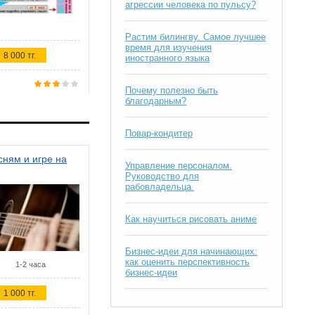
агрессии человека по пульсу?
Растим билингву. Самое лучшее
время для изучения
8 000 тг.
иностранного языка
Почему полезно быть
благодарным?
Повар-кондитер
ням и игре на
Управление персоналом.
Руководство для
рабовладельца.
Как научиться рисовать аниме
Бизнес-идеи для начинающих:
как оценить перспективность
1-2 часа
бизнес-идеи
1 000 тг.