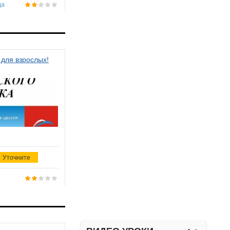
да
 для взрослых!
Уточните