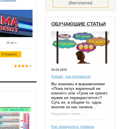
(бесплатно)
ОБУЧАЮЩИЕ СТАТЬИ
16 ак.ч.
Уточните
03.04.2023
Кризис, как мотиватор
Вы знакомы в выражениями
«Пока петух жаренный не
клюнет» или «Гром не грянет,
мужик не перекрестится»?
Суть их, в общем-то, одна:
многие из нас начина...
Продолжить чтение →
Как определить уровень