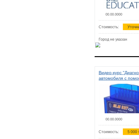
00.00.0000
Стоимость:
Уточн
Город не указан
Видео-курс "Диагно
автомобиля с пом
сканера ELM 327"
00.00.0000
Стоимость:
5 000 т