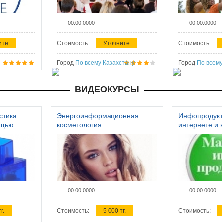
00.00.0000
00.00.0000
ите
Стоимость:
Уточните
Стоимость:
Город
По всему Казахстану
Город
По всему
ВИДЕОКУРСЫ
стика
Энергоинформационная
Инфопродукт
ощью
косметология
интернете и 
00.00.0000
00.00.0000
г.
Стоимость:
5 000 тг.
Стоимость: