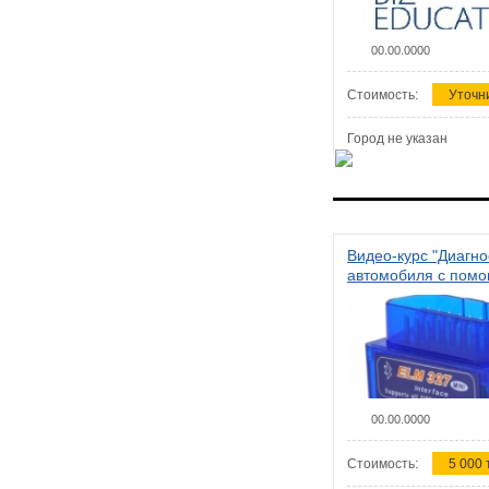
00.00.0000
Стоимость:
Уточн
Город не указан
Видео-курс "Диагно
автомобиля с пом
сканера ELM 327"
00.00.0000
Стоимость:
5 000 т