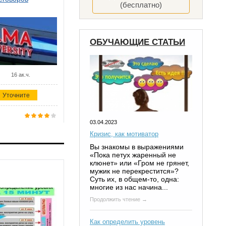
(бесплатно)
ОБУЧАЮЩИЕ СТАТЬИ
16 ак.ч.
Уточните
03.04.2023
Кризис, как мотиватор
Вы знакомы в выражениями
«Пока петух жаренный не
клюнет» или «Гром не грянет,
мужик не перекрестится»?
Суть их, в общем-то, одна:
многие из нас начина...
Продолжить чтение →
Как определить уровень