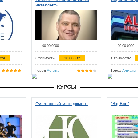
интеллект»
00.00.0000
00.00.0000
ите
Стоимость:
20 000 тг.
Стоимость:
Город
Астана
Город
Алматы
КУРСЫ
Финансовый менеджмент
"Big Ben"