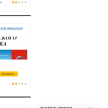
да
 для взрослых!
Уточните