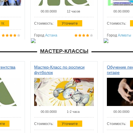
00.00.0000
12 часов
00.00.0000
 тг.
Стоимость:
Уточните
Стоимость:
Город
Астана
Город
Алматы
МАСТЕР-КЛАССЫ
гентства
Мастер-Класс по росписи
Обучение пес
футболок
гитаре
00.00.0000
1-2 часа
00.00.0000
ите
Стоимость:
Уточните
Стоимость: