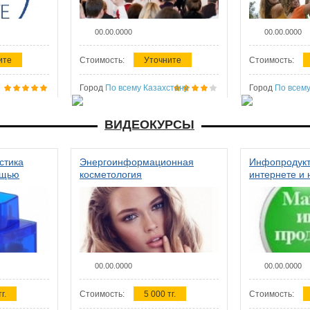
00.00.0000
00.00.0000
ите
Стоимость:
Уточните
Стоимость:
Город
По всему Казахстану
Город
По всему
ВИДЕОКУРСЫ
стика
Энергоинформационная
Инфопродукт
ощью
косметология
интернете и 
00.00.0000
00.00.0000
г.
Стоимость:
5 000 тг.
Стоимость: