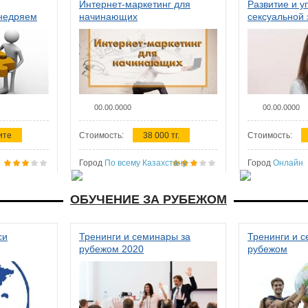
Интернет-маркетинг для
Развитие и у
внедряем
начинающих
сексуальной 
ства в
женщин
00.00.0000
00.00.0000
ите
Стоимость:
38 000 тг.
Стоимость:
Город
По всему Казахстану
Город
Онлайн
ОБУЧЕНИЕ ЗА РУБЕЖОМ
си
Тренинги и семинары за
Тренинги и 
рубежом 2020
рубежом