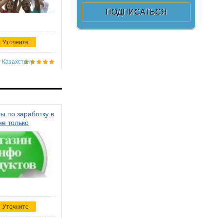
Уточните
 Казахстану
ы по заработку в
не только
Уточните