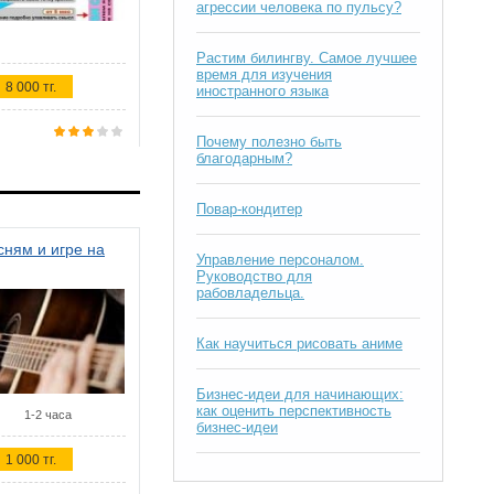
агрессии человека по пульсу?
Растим билингву. Самое лучшее
время для изучения
8 000 тг.
иностранного языка
Почему полезно быть
благодарным?
Повар-кондитер
ням и игре на
Управление персоналом.
Руководство для
рабовладельца.
Как научиться рисовать аниме
Бизнес-идеи для начинающих:
как оценить перспективность
1-2 часа
бизнес-идеи
1 000 тг.