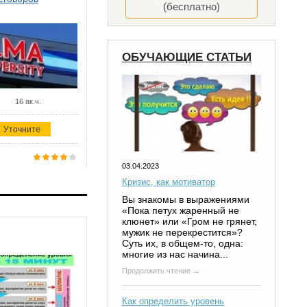
(бесплатно)
ОБУЧАЮЩИЕ СТАТЬИ
16 ак.ч.
Уточните
03.04.2023
Кризис, как мотиватор
Вы знакомы в выражениями
«Пока петух жаренный не
клюнет» или «Гром не грянет,
мужик не перекрестится»?
Суть их, в общем-то, одна:
многие из нас начина...
Продолжить чтение →
Как определить уровень