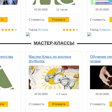
00.00.0000
12 часов
00.00.0000
 тг.
Стоимость:
Уточните
Стоимость:
Город
Астана
Город
Алматы
МАСТЕР-КЛАССЫ
гентства
Мастер-Класс по росписи
Обучение пес
футболок
гитаре
00.00.0000
1-2 часа
00.00.0000
ите
Стоимость:
Уточните
Стоимость: