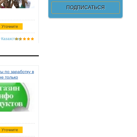
Уточните
 Казахстану
ы по заработку в
не только
Уточните