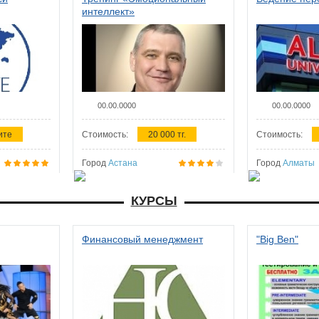
интеллект»
00.00.0000
00.00.0000
ите
Стоимость:
20 000 тг.
Стоимость:
Город
Астана
Город
Алматы
КУРСЫ
Финансовый менеджмент
"Big Ben"