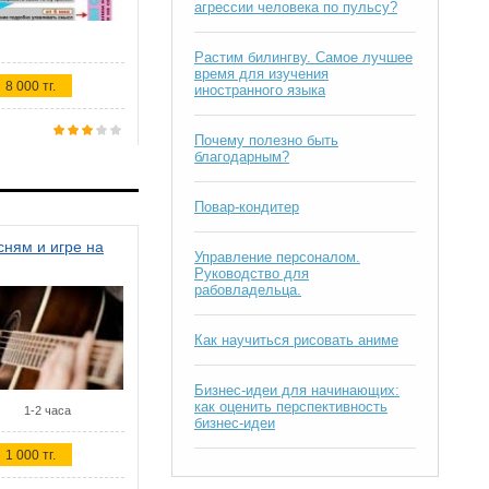
агрессии человека по пульсу?
Растим билингву. Самое лучшее
время для изучения
8 000 тг.
иностранного языка
Почему полезно быть
благодарным?
Повар-кондитер
ням и игре на
Управление персоналом.
Руководство для
рабовладельца.
Как научиться рисовать аниме
Бизнес-идеи для начинающих:
как оценить перспективность
1-2 часа
бизнес-идеи
1 000 тг.