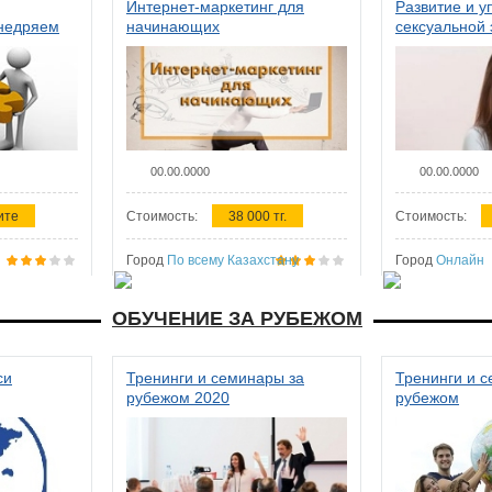
Интернет-маркетинг для
Развитие и у
внедряем
начинающих
сексуальной 
ства в
женщин
00.00.0000
00.00.0000
ите
Стоимость:
38 000 тг.
Стоимость:
Город
По всему Казахстану
Город
Онлайн
ОБУЧЕНИЕ ЗА РУБЕЖОМ
си
Тренинги и семинары за
Тренинги и 
рубежом 2020
рубежом