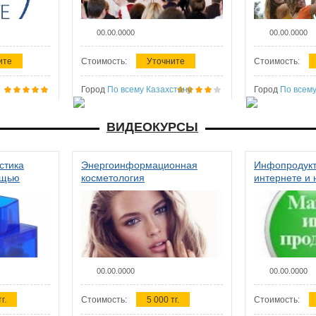
00.00.0000
00.00.0000
ите
Стоимость:
Уточните
Стоимость:
Город
По всему Казахстану
Город
По всему
ВИДЕОКУРСЫ
стика
Энергоинформационная
Инфопродукт
ощью
косметология
интернете и 
00.00.0000
00.00.0000
г.
Стоимость:
5 000 тг.
Стоимость: