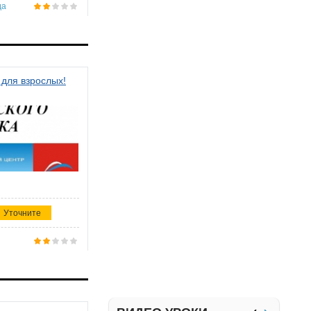
да
 для взрослых!
Уточните