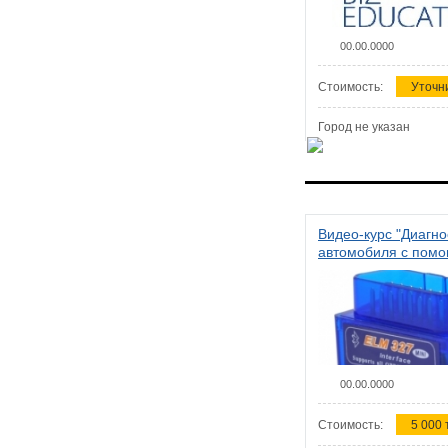
00.00.0000
Стоимость:
Уточн
Город не указан
Видео-курс "Диагно
автомобиля с пом
сканера ELM 327"
00.00.0000
Стоимость:
5 000 т