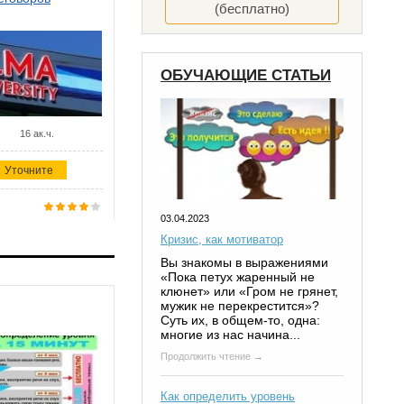
(бесплатно)
ОБУЧАЮЩИЕ СТАТЬИ
16 ак.ч.
Уточните
03.04.2023
Кризис, как мотиватор
Вы знакомы в выражениями
«Пока петух жаренный не
клюнет» или «Гром не грянет,
мужик не перекрестится»?
Суть их, в общем-то, одна:
многие из нас начина...
Продолжить чтение →
Как определить уровень