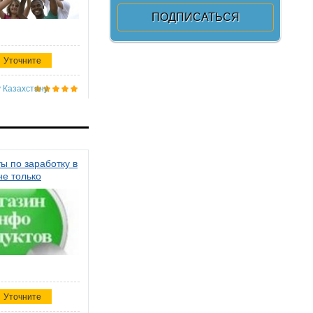
Уточните
 Казахстану
ы по заработку в
не только
Уточните