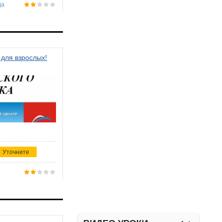
да
 для взрослых!
Уточните