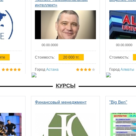
интеллект»
00.00.0000
00.00.0000
ите
Стоимость:
20 000 тг.
Стоимость:
Город
Астана
Город
Алматы
КУРСЫ
Финансовый менеджмент
"Big Ben"