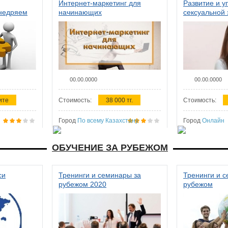
Интернет-маркетинг для
Развитие и у
внедряем
начинающих
сексуальной 
ства в
женщин
00.00.0000
00.00.0000
ите
Стоимость:
38 000 тг.
Стоимость:
Город
По всему Казахстану
Город
Онлайн
ОБУЧЕНИЕ ЗА РУБЕЖОМ
си
Тренинги и семинары за
Тренинги и 
рубежом 2020
рубежом