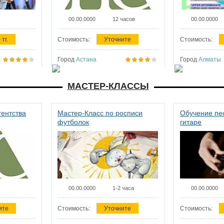
00.00.0000
12 часов
00.00.0000
 тг.
Стоимость:
Уточните
Стоимость:
Город
Астана
Город
Алматы
МАСТЕР-КЛАССЫ
гентства
Мастер-Класс по росписи
Обучение пес
футболок
гитаре
00.00.0000
1-2 часа
00.00.0000
ите
Стоимость:
Уточните
Стоимость: