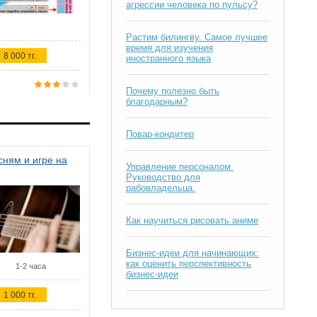
агрессии человека по пульсу?
Растим билингву. Самое лучшее
время для изучения
8 000 тг.
иностранного языка
Почему полезно быть
благодарным?
Повар-кондитер
ням и игре на
Управление персоналом.
Руководство для
рабовладельца.
Как научиться рисовать аниме
Бизнес-идеи для начинающих:
как оценить перспективность
1-2 часа
бизнес-идеи
1 000 тг.