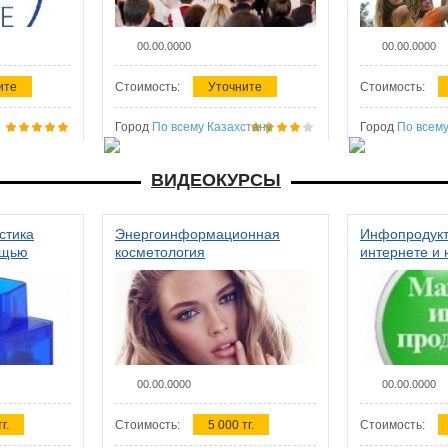
00.00.0000
00.00.0000
ите
Стоимость:
Уточните
Стоимость:
Город
По всему Казахстану
Город
По всему
ВИДЕОКУРСЫ
стика
Энергоинформационная
Инфопродукт
ощью
косметология
интернете и 
00.00.0000
00.00.0000
г.
Стоимость:
5 000 тг.
Стоимость: