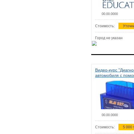
00.00.0000
Стоимость:
Уточн
Город не указан
Видео-курс "Диагно
автомобиля с пом
сканера ELM 327"
00.00.0000
Стоимость:
5 000 т