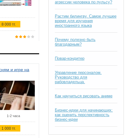
агрессии человека по пульсу?
Растим билингву. Самое лучшее
время для изучения
8 000 тг.
иностранного языка
Почему полезно быть
благодарным?
Повар-кондитер
ням и игре на
Управление персоналом.
Руководство для
рабовладельца.
Как научиться рисовать аниме
Бизнес-идеи для начинающих:
как оценить перспективность
1-2 часа
бизнес-идеи
1 000 тг.