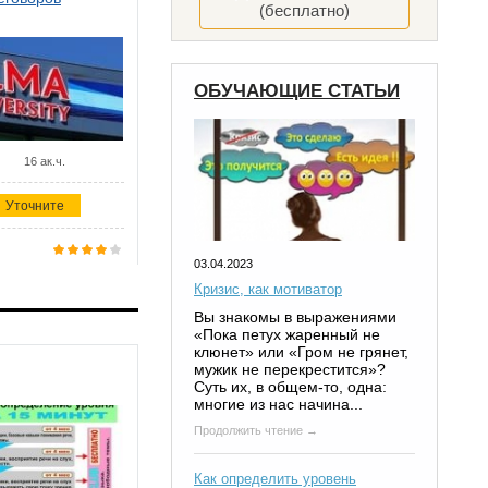
(бесплатно)
ОБУЧАЮЩИЕ СТАТЬИ
16 ак.ч.
Уточните
03.04.2023
Кризис, как мотиватор
Вы знакомы в выражениями
«Пока петух жаренный не
клюнет» или «Гром не грянет,
мужик не перекрестится»?
Суть их, в общем-то, одна:
многие из нас начина...
Продолжить чтение →
Как определить уровень