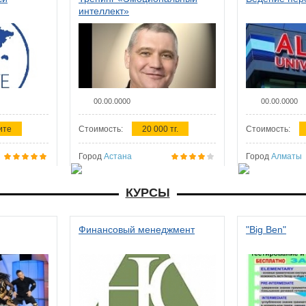
интеллект»
00.00.0000
00.00.0000
ите
Стоимость:
20 000 тг.
Стоимость:
Город
Астана
Город
Алматы
КУРСЫ
Финансовый менеджмент
"Big Ben"