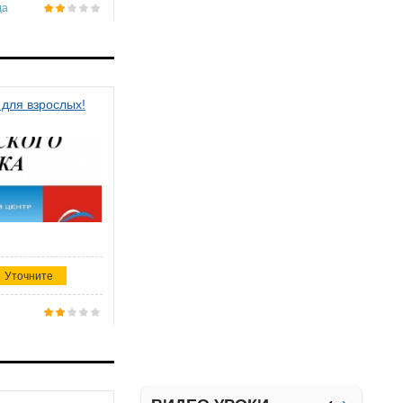
да
 для взрослых!
Уточните