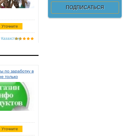
Уточните
 Казахстану
ы по заработку в
не только
Уточните