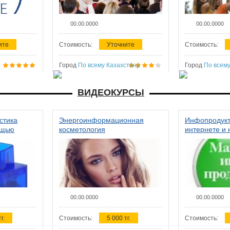
00.00.0000
00.00.0000
ите
Стоимость:
Уточните
Стоимость:
Город
По всему Казахстану
Город
По всему
ВИДЕОКУРСЫ
стика
Энергоинформационная
Инфопродукт
ощью
косметология
интернете и 
00.00.0000
00.00.0000
г.
Стоимость:
5 000 тг.
Стоимость: