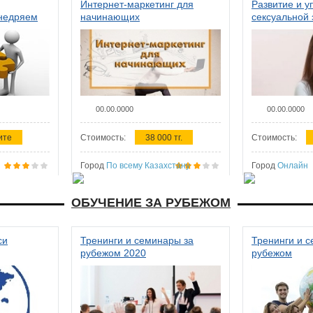
Интернет-маркетинг для
Развитие и у
внедряем
начинающих
сексуальной 
ства в
женщин
00.00.0000
00.00.0000
ите
Стоимость:
38 000 тг.
Стоимость:
Город
По всему Казахстану
Город
Онлайн
ОБУЧЕНИЕ ЗА РУБЕЖОМ
си
Тренинги и семинары за
Тренинги и 
рубежом 2020
рубежом