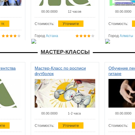
00.00.0000
12 часов
00.00.0000
 тг.
Стоимость:
Уточните
Стоимость:
Город
Астана
Город
Алматы
МАСТЕР-КЛАССЫ
гентства
Мастер-Класс по росписи
Обучение пес
футболок
гитаре
00.00.0000
1-2 часа
00.00.0000
ите
Стоимость:
Уточните
Стоимость: