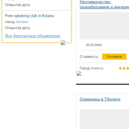
Наставничество:
Открытая дата
разрабатываем и внедря
систему наставничества в
Free speaking club in Astana
организации
город:
Астана
Открытая дата
Все бесплатные объявления
00.00.0000
Стоимость:
Уточните
Город
Алматы
Семинары в Тбилиси