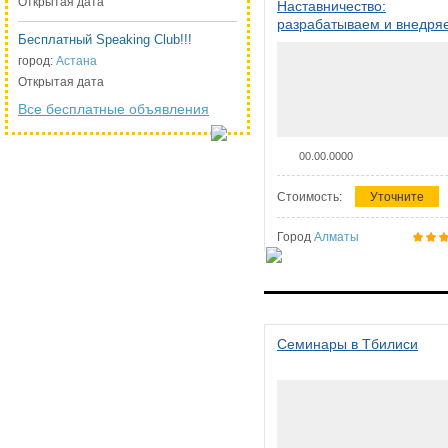
Открытая дата
Наставничество:
разрабатываем и внедря
Бесплатный Speaking Club!!!
систему наставничества в
организации
город:
Астана
Открытая дата
Все бесплатные объявления
00.00.0000
Стоимость:
Уточните
Город
Алматы
Семинары в Тбилиси