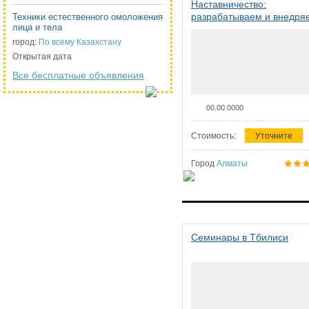
Наставничество:
разрабатываем и внедря
Техники естественного омоложения
лица и тела
систему наставничества в
организации
город:
По всему Казахстану
Открытая дата
Все бесплатные объявления
00.00.0000
Стоимость:
Уточните
Город
Алматы
Семинары в Тбилиси