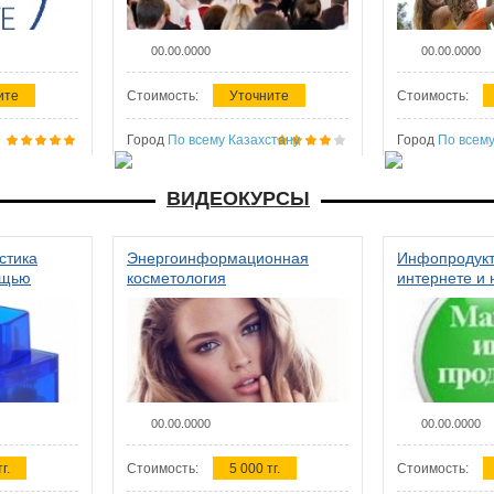
00.00.0000
00.00.0000
ите
Стоимость:
Уточните
Стоимость:
Город
По всему Казахстану
Город
По всему
ВИДЕОКУРСЫ
стика
Энергоинформационная
Инфопродукт
ощью
косметология
интернете и 
00.00.0000
00.00.0000
г.
Стоимость:
5 000 тг.
Стоимость: