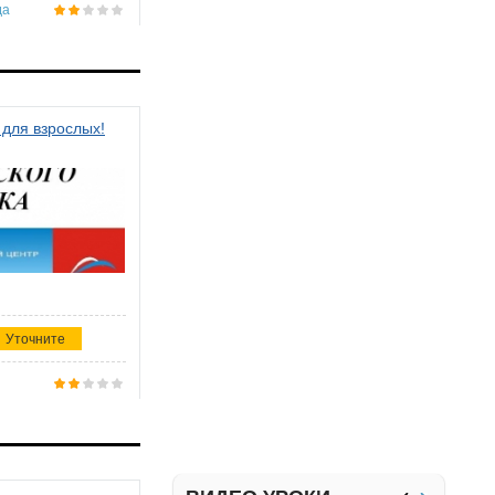
да
 для взрослых!
Уточните