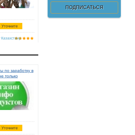
Уточните
 Казахстану
ы по заработку в
не только
Уточните