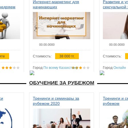
Интернет-маркетинг для
Развитие и у
внедряем
начинающих
сексуальной 
ства в
женщин
00.00.0000
00.00.0000
ите
Стоимость:
38 000 тг.
Стоимость:
Город
По всему Казахстану
Город
Онлайн
ОБУЧЕНИЕ ЗА РУБЕЖОМ
си
Тренинги и семинары за
Тренинги и 
рубежом 2020
рубежом