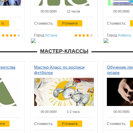
00.00.0000
12 часов
00.00.0000
 тг.
Стоимость:
Уточните
Стоимость:
Город
Астана
Город
Алматы
МАСТЕР-КЛАССЫ
гентства
Мастер-Класс по росписи
Обучение пес
футболок
гитаре
00.00.0000
1-2 часа
00.00.0000
ите
Стоимость:
Уточните
Стоимость: