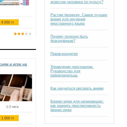
агрессии человека по пульсу?
Растим билингву. Самое лучшее
время для изучения
8 000 тг.
иностранного языка
Почему полезно быть
благодарным?
Повар-кондитер
ням и игре на
Управление персоналом.
Руководство для
рабовладельца.
Как научиться рисовать аниме
Бизнес-идеи для начинающих:
как оценить перспективность
1-2 часа
бизнес-идеи
1 000 тг.