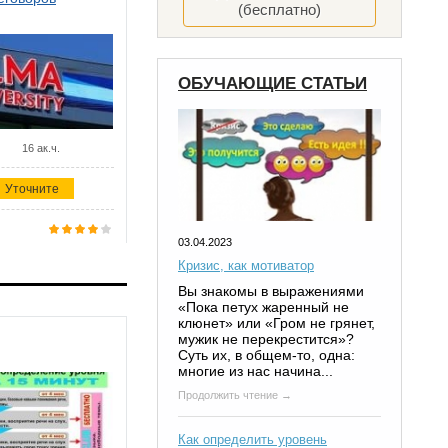
(бесплатно)
ОБУЧАЮЩИЕ СТАТЬИ
16 ак.ч.
Уточните
03.04.2023
Кризис, как мотиватор
Вы знакомы в выражениями
«Пока петух жаренный не
клюнет» или «Гром не грянет,
мужик не перекрестится»?
Суть их, в общем-то, одна:
многие из нас начина...
Продолжить чтение →
Как определить уровень