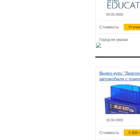
00.00.0000
Стоимость:
Уточн
Город не указан
Видео-курс "Диагно
автомобиля с пом
сканера ELM 327"
00.00.0000
Стоимость:
5 000 т