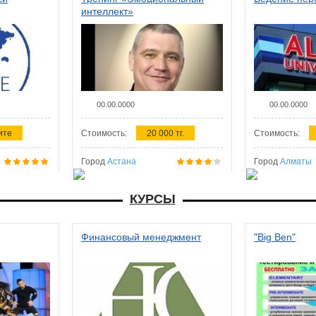
интеллект»
00.00.0000
00.00.0000
ите
Стоимость:
20 000 тг.
Стоимость:
Город
Астана
Город
Алматы
КУРСЫ
Финансовый менеджмент
"Big Ben"