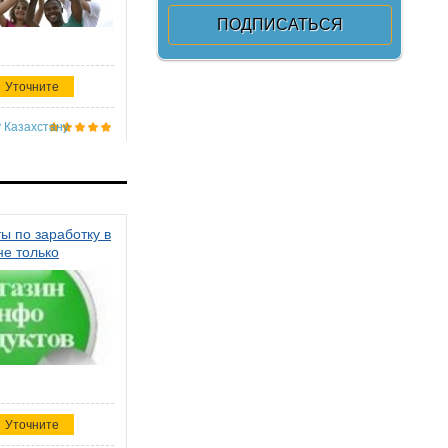
Уточните
 Казахстану
ы по заработку в
не только
Уточните