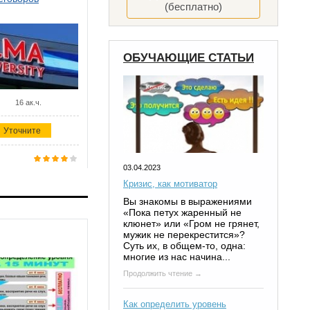
(бесплатно)
ОБУЧАЮЩИЕ СТАТЬИ
16 ак.ч.
Уточните
03.04.2023
Кризис, как мотиватор
Вы знакомы в выражениями
«Пока петух жаренный не
клюнет» или «Гром не грянет,
мужик не перекрестится»?
Суть их, в общем-то, одна:
многие из нас начина...
Продолжить чтение →
Как определить уровень