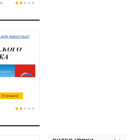
да
 для взрослых!
Уточните