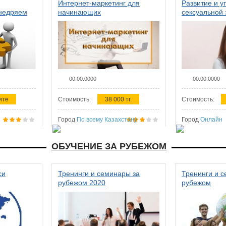
Интернет-маркетинг для
Развитие и у
внедряем
начинающих
сексуальной 
ства в
женщин
00.00.0000
00.00.0000
ите
Стоимость:
38 000 тг.
Стоимость:
Город
По всему Казахстану
Город
Онлайн
ОБУЧЕНИЕ ЗА РУБЕЖОМ
си
Тренинги и семинары за
Тренинги и 
рубежом 2020
рубежом