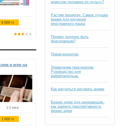
агрессии человека по пульсу?
Растим билингву. Самое лучшее
время для изучения
8 000 тг.
иностранного языка
Почему полезно быть
благодарным?
Повар-кондитер
ням и игре на
Управление персоналом.
Руководство для
рабовладельца.
Как научиться рисовать аниме
Бизнес-идеи для начинающих:
как оценить перспективность
1-2 часа
бизнес-идеи
1 000 тг.