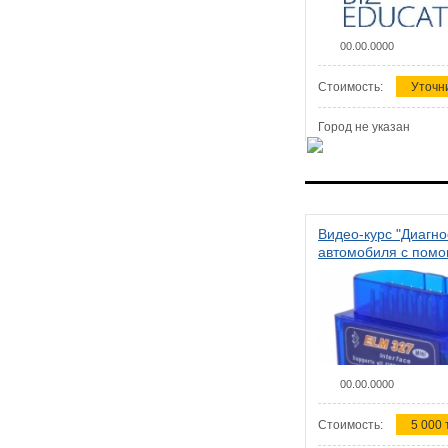
00.00.0000
Стоимость:
Уточн
Город не указан
Видео-курс "Диагно
автомобиля с пом
сканера ELM 327"
00.00.0000
Стоимость:
5 000 т