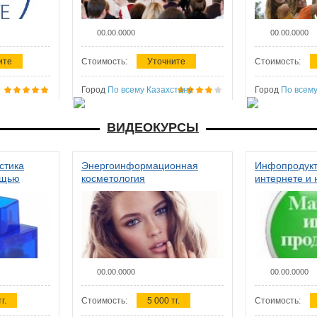
00.00.0000
00.00.0000
ите
Стоимость:
Уточните
Стоимость:
Город
По всему Казахстану
Город
По всему
ВИДЕОКУРСЫ
стика
Энергоинформационная
Инфопродукт
ощью
косметология
интернете и 
00.00.0000
00.00.0000
г.
Стоимость:
5 000 тг.
Стоимость: