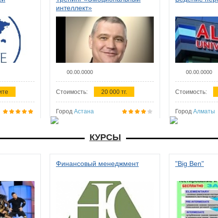
интеллект»
00.00.0000
00.00.0000
ите
Стоимость:
20 000 тг.
Стоимость:
Город
Астана
Город
Алматы
КУРСЫ
Финансовый менеджмент
"Big Ben"