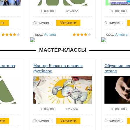
00.00.0000
12 часов
00.00.0000
 тг.
Стоимость:
Уточните
Стоимость:
Город
Астана
Город
Алматы
МАСТЕР-КЛАССЫ
гентства
Мастер-Класс по росписи
Обучение пес
футболок
гитаре
00.00.0000
1-2 часа
00.00.0000
ите
Стоимость:
Уточните
Стоимость: