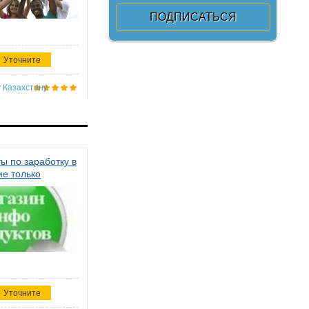
Уточните
 Казахстану
ы по заработку в
не только
Уточните