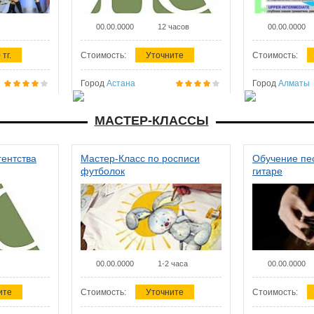
00.00.0000
12 часов
00.00.0000
 тг.
Стоимость:
Уточните
Стоимость:
Город
Астана
Город
Алматы
МАСТЕР-КЛАССЫ
гентства
Мастер-Класс по росписи
Обучение пес
футболок
гитаре
00.00.0000
1-2 часа
00.00.0000
ите
Стоимость:
Уточните
Стоимость: