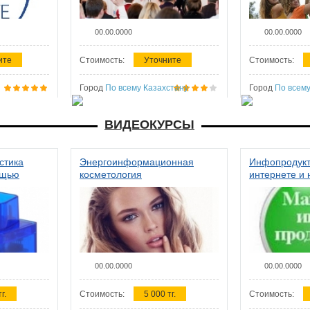
00.00.0000
00.00.0000
ите
Стоимость:
Уточните
Стоимость:
Город
По всему Казахстану
Город
По всему
ВИДЕОКУРСЫ
стика
Энергоинформационная
Инфопродукт
ощью
косметология
интернете и 
00.00.0000
00.00.0000
г.
Стоимость:
5 000 тг.
Стоимость: