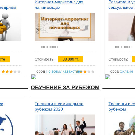
Интернет-маркетинг для
Развитие и у
внедряем
начинающих
сексуальной 
ства в
женщин
00.00.0000
00.00.0000
ите
Стоимость:
38 000 тг.
Стоимость:
Город
По всему Казахстану
Город
Онлайн
ОБУЧЕНИЕ ЗА РУБЕЖОМ
си
Тренинги и семинары за
Тренинги и 
рубежом 2020
рубежом