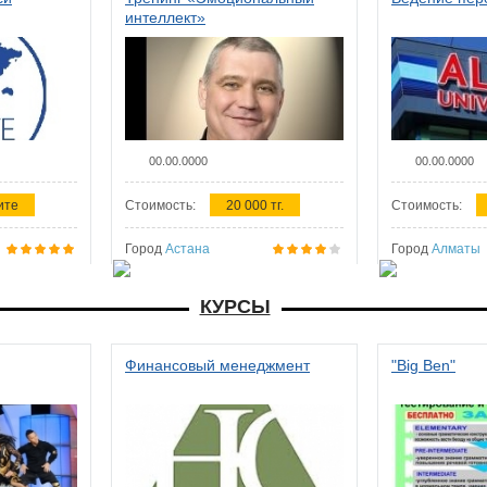
интеллект»
00.00.0000
00.00.0000
ите
Стоимость:
20 000 тг.
Стоимость:
Город
Астана
Город
Алматы
КУРСЫ
Финансовый менеджмент
"Big Ben"