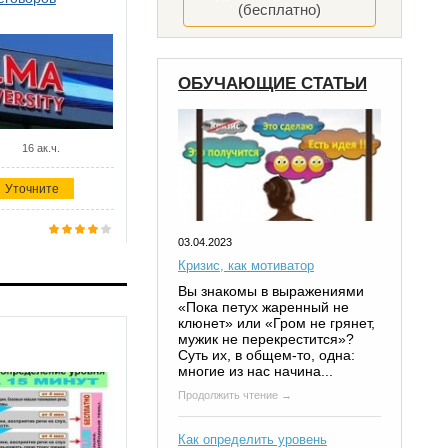
(бесплатно)
ОБУЧАЮЩИЕ СТАТЬИ
16 ак.ч.
Уточните
03.04.2023
Кризис, как мотиватор
Вы знакомы в выражениями
«Пока петух жаренный не
клюнет» или «Гром не грянет,
мужик не перекрестится»?
Суть их, в общем-то, одна:
многие из нас начина...
Продолжить чтение →
Как определить уровень