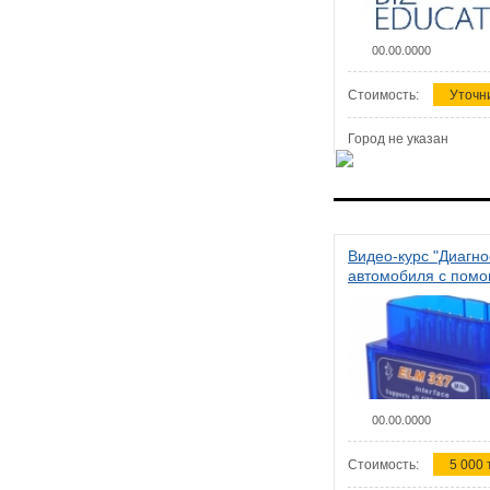
00.00.0000
Стоимость:
Уточн
Город не указан
Видео-курс "Диагно
автомобиля с пом
сканера ELM 327"
00.00.0000
Стоимость:
5 000 т