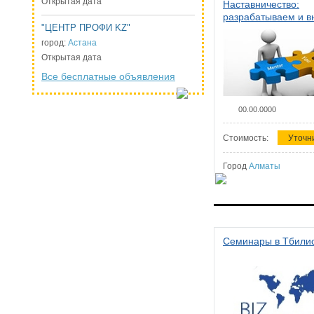
Открытая дата
Наставничество:
разрабатываем и 
"ЦЕНТР ПРОФИ KZ"
систему наставниче
организации
город:
Астана
Открытая дата
Все бесплатные объявления
00.00.0000
Стоимость:
Уточн
Город
Алматы
Семинары в Тбили