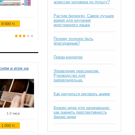
агрессии человека по пульсу?
Растим билингву. Самое лучшее
время для изучения
8 000 тг.
иностранного языка
Почему полезно быть
благодарным?
Повар-кондитер
ням и игре на
Управление персоналом.
Руководство для
рабовладельца.
Как научиться рисовать аниме
Бизнес-идеи для начинающих:
как оценить перспективность
1-2 часа
бизнес-идеи
1 000 тг.