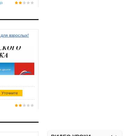
да
 для взрослых!
Уточните