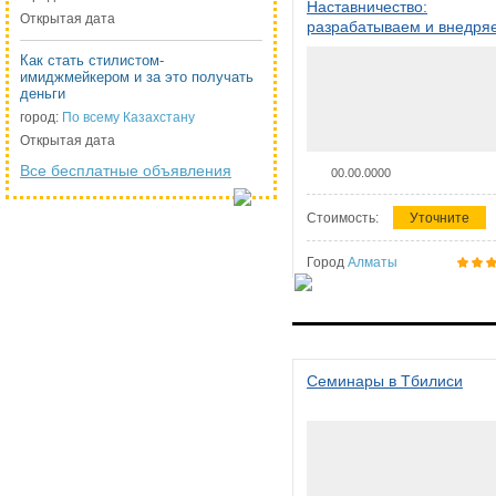
Наставничество:
Открытая дата
разрабатываем и внедря
систему наставничества в
Как стать стилистом-
организации
имиджмейкером и за это получать
деньги
город:
По всему Казахстану
Открытая дата
Все бесплатные объявления
00.00.0000
Стоимость:
Уточните
Город
Алматы
Семинары в Тбилиси