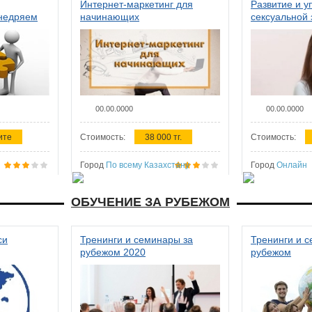
Интернет-маркетинг для
Развитие и у
внедряем
начинающих
сексуальной 
ства в
женщин
00.00.0000
00.00.0000
ите
Стоимость:
38 000 тг.
Стоимость:
Город
По всему Казахстану
Город
Онлайн
ОБУЧЕНИЕ ЗА РУБЕЖОМ
си
Тренинги и семинары за
Тренинги и 
рубежом 2020
рубежом