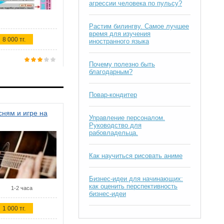
агрессии человека по пульсу?
Растим билингву. Самое лучшее
время для изучения
8 000 тг.
иностранного языка
Почему полезно быть
благодарным?
Повар-кондитер
ням и игре на
Управление персоналом.
Руководство для
рабовладельца.
Как научиться рисовать аниме
Бизнес-идеи для начинающих:
как оценить перспективность
1-2 часа
бизнес-идеи
1 000 тг.