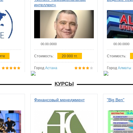
интеллект»
00.00.0000
00.00.0000
ите
Стоимость:
20 000 тг.
Стоимость:
Город
Астана
Город
Алматы
КУРСЫ
Финансовый менеджмент
"Big Ben"