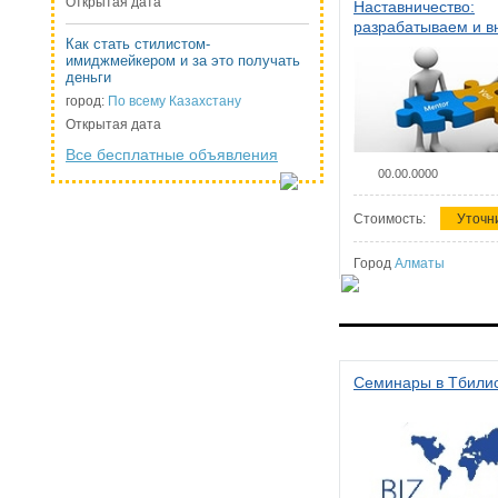
Открытая дата
Наставничество:
разрабатываем и 
Как стать стилистом-
систему наставниче
имиджмейкером и за это получать
организации
деньги
город:
По всему Казахстану
Открытая дата
Все бесплатные объявления
00.00.0000
Стоимость:
Уточн
Город
Алматы
Семинары в Тбили