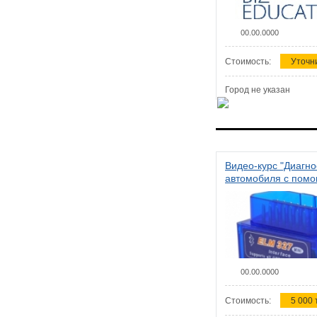
00.00.0000
Стоимость:
Уточн
Город не указан
Видео-курс "Диагно
автомобиля с пом
сканера ELM 327"
00.00.0000
Стоимость:
5 000 т