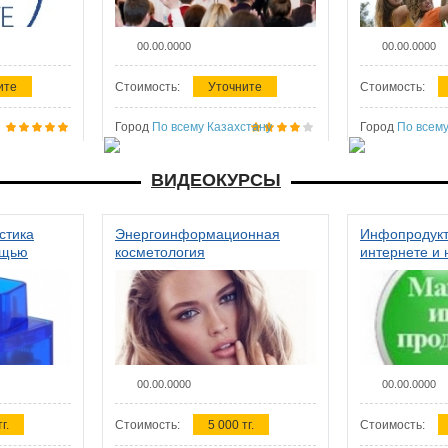
00.00.0000
00.00.0000
ите
Стоимость:
Уточните
Стоимость:
Город
По всему Казахстану
Город
По всему
ВИДЕОКУРСЫ
стика
Энергоинформационная
Инфопродукт
ощью
косметология
интернете и 
00.00.0000
00.00.0000
г.
Стоимость:
5 000 тг.
Стоимость: