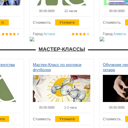
00.00.0000
12 часов
00.00.0000
 тг.
Стоимость:
Уточните
Стоимость:
Город
Астана
Город
Алматы
МАСТЕР-КЛАССЫ
гентства
Мастер-Класс по росписи
Обучение пес
футболок
гитаре
00.00.0000
1-2 часа
00.00.0000
ите
Стоимость:
Уточните
Стоимость: