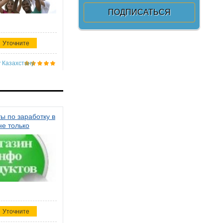
Уточните
 Казахстану
ы по заработку в
не только
Уточните