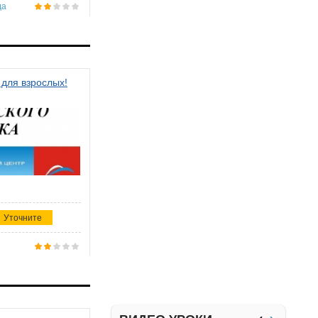
да
 для взрослых!
Уточните