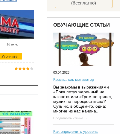
(бесплатно)
ОБУЧАЮЩИЕ СТАТЬИ
16 ак.ч.
Уточните
03.04.2023
Кризис, как мотиватор
Вы знакомы в выражениями
«Пока петух жаренный не
клюнет» или «Гром не грянет,
мужик не перекрестится»?
Суть их, в общем-то, одна:
многие из нас начина...
Продолжить чтение →
Как определить уровень