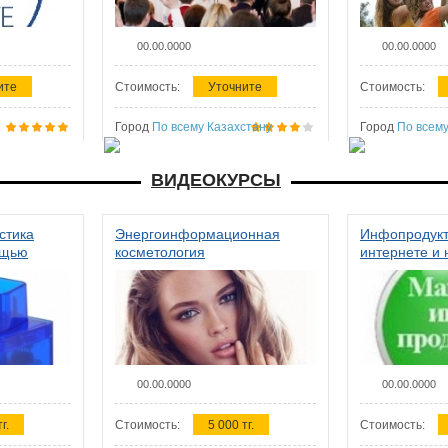
00.00.0000
00.00.0000
ите
Стоимость:
Уточните
Стоимость:
Город
По всему Казахстану
Город
По всему
ВИДЕОКУРСЫ
стика
Энергоинформационная
Инфопродукт
ощью
косметология
интернете и 
00.00.0000
00.00.0000
г.
Стоимость:
5 000 тг.
Стоимость: