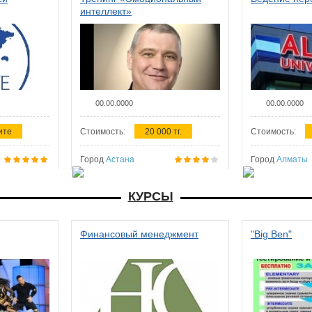
интеллект»
00.00.0000
00.00.0000
ите
Стоимость:
20 000 тг.
Стоимость:
Город
Астана
Город
Алматы
КУРСЫ
Финансовый менеджмент
"Big Ben"