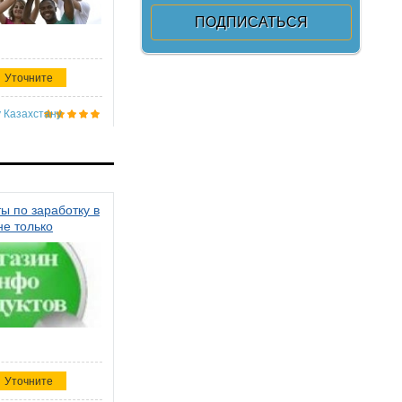
Уточните
 Казахстану
ы по заработку в
не только
Уточните