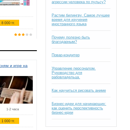
агрессии человека по пульсу?
Растим билингву. Самое лучшее
время для изучения
8 000 тг.
иностранного языка
Почему полезно быть
благодарным?
Повар-кондитер
ням и игре на
Управление персоналом.
Руководство для
рабовладельца.
Как научиться рисовать аниме
Бизнес-идеи для начинающих:
как оценить перспективность
1-2 часа
бизнес-идеи
1 000 тг.