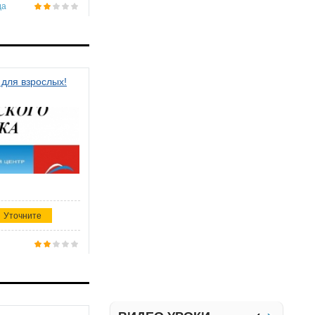
да
 для взрослых!
Уточните