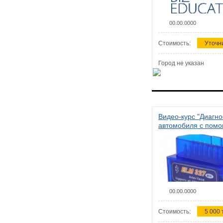
00.00.0000
Стоимость:
Уточн
Город не указан
Видео-курс "Диагно
автомобиля с пом
сканера ELM 327"
00.00.0000
Стоимость:
5 000 т