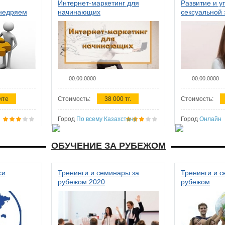
Интернет-маркетинг для
Развитие и у
внедряем
начинающих
сексуальной 
ства в
женщин
00.00.0000
00.00.0000
ите
Стоимость:
38 000 тг.
Стоимость:
Город
По всему Казахстану
Город
Онлайн
ОБУЧЕНИЕ ЗА РУБЕЖОМ
си
Тренинги и семинары за
Тренинги и 
рубежом 2020
рубежом