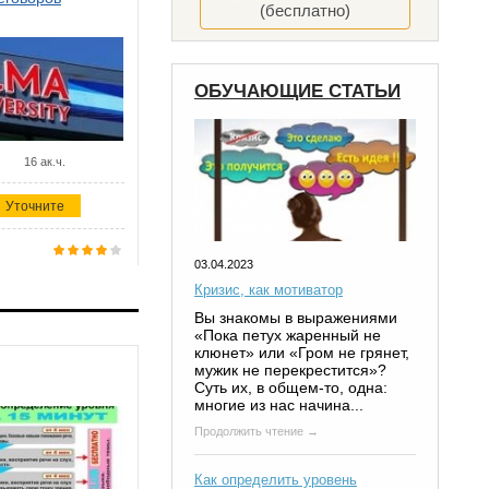
(бесплатно)
ОБУЧАЮЩИЕ СТАТЬИ
16 ак.ч.
Уточните
03.04.2023
Кризис, как мотиватор
Вы знакомы в выражениями
«Пока петух жаренный не
клюнет» или «Гром не грянет,
мужик не перекрестится»?
Суть их, в общем-то, одна:
многие из нас начина...
Продолжить чтение →
Как определить уровень