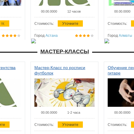
00.00.0000
12 часов
00.00.0000
 тг.
Стоимость:
Уточните
Стоимость:
Город
Астана
Город
Алматы
МАСТЕР-КЛАССЫ
гентства
Мастер-Класс по росписи
Обучение пес
футболок
гитаре
00.00.0000
1-2 часа
00.00.0000
ите
Стоимость:
Уточните
Стоимость: