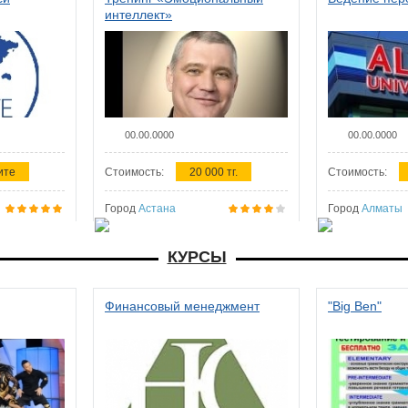
интеллект»
00.00.0000
00.00.0000
ите
Стоимость:
20 000 тг.
Стоимость:
Город
Астана
Город
Алматы
КУРСЫ
Финансовый менеджмент
"Big Ben"