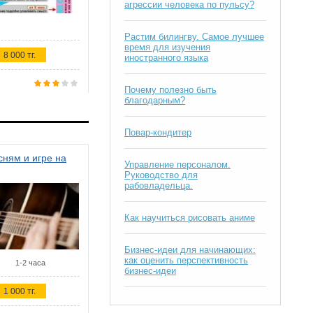
агрессии человека по пульсу?
Растим билингву. Самое лучшее
время для изучения
8 000 тг.
иностранного языка
Почему полезно быть
благодарным?
Повар-кондитер
ням и игре на
Управление персоналом.
Руководство для
рабовладельца.
Как научиться рисовать аниме
Бизнес-идеи для начинающих:
как оценить перспективность
1-2 часа
бизнес-идеи
1 000 тг.