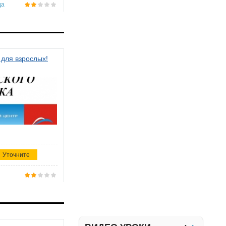
да
 для взрослых!
Уточните