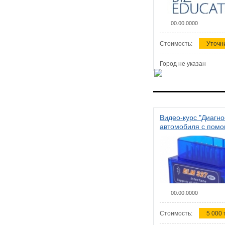
00.00.0000
Стоимость:
Уточн
Город не указан
Видео-курс "Диагно
автомобиля с пом
сканера ELM 327"
00.00.0000
Стоимость:
5 000 т