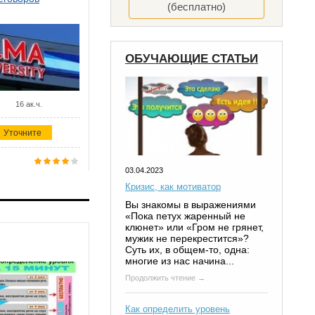
(бесплатно)
ОБУЧАЮЩИЕ СТАТЬИ
16 ак.ч.
Уточните
03.04.2023
Кризис, как мотиватор
Вы знакомы в выражениями
«Пока петух жаренный не
клюнет» или «Гром не грянет,
мужик не перекрестится»?
Суть их, в общем-то, одна:
многие из нас начина...
Продолжить чтение →
Как определить уровень