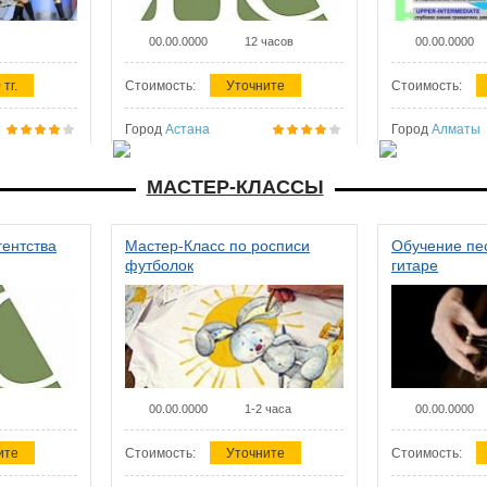
00.00.0000
12 часов
00.00.0000
 тг.
Стоимость:
Уточните
Стоимость:
Город
Астана
Город
Алматы
МАСТЕР-КЛАССЫ
гентства
Мастер-Класс по росписи
Обучение пес
футболок
гитаре
00.00.0000
1-2 часа
00.00.0000
ите
Стоимость:
Уточните
Стоимость: