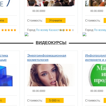
00.00.0000
00.00.0000
ите
Стоимость:
Уточните
Стоимость:
Город
По всему Казахстану
Город
По всему
ВИДЕОКУРСЫ
стика
Энергоинформационная
Инфопродукт
ощью
косметология
интернете и 
00.00.0000
00.00.0000
г.
Стоимость:
5 000 тг.
Стоимость: