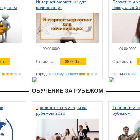
Интернет-маркетинг для
Развитие и у
внедряем
начинающих
сексуальной 
ства в
женщин
00.00.0000
00.00.0000
ите
Стоимость:
38 000 тг.
Стоимость:
Город
По всему Казахстану
Город
Онлайн
ОБУЧЕНИЕ ЗА РУБЕЖОМ
си
Тренинги и семинары за
Тренинги и 
рубежом 2020
рубежом