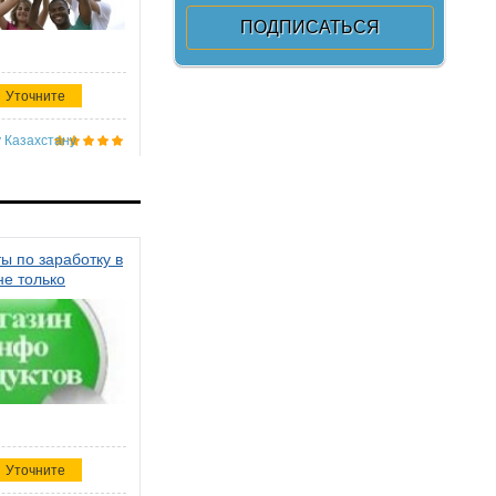
Уточните
 Казахстану
ы по заработку в
не только
Уточните