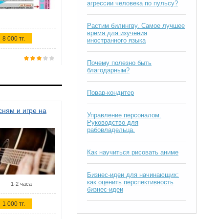
агрессии человека по пульсу?
Растим билингву. Самое лучшее
время для изучения
8 000 тг.
иностранного языка
Почему полезно быть
благодарным?
Повар-кондитер
ням и игре на
Управление персоналом.
Руководство для
рабовладельца.
Как научиться рисовать аниме
Бизнес-идеи для начинающих:
как оценить перспективность
1-2 часа
бизнес-идеи
1 000 тг.