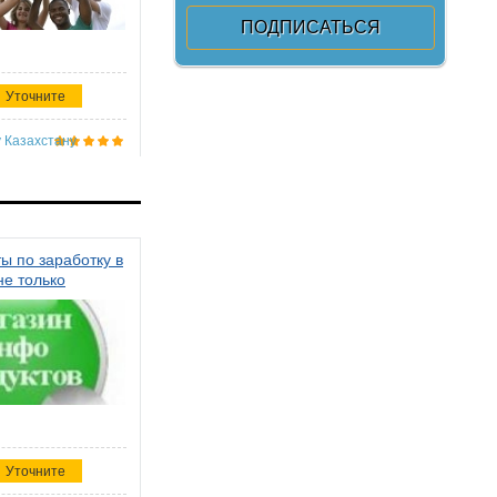
Уточните
 Казахстану
ы по заработку в
не только
Уточните