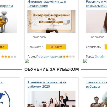
Интернет-маркетинг для
Развитие и у
внедряем
начинающих
сексуальной 
ства в
женщин
00.00.0000
00.00.0000
ите
Стоимость:
38 000 тг.
Стоимость:
Город
По всему Казахстану
Город
Онлайн
ОБУЧЕНИЕ ЗА РУБЕЖОМ
си
Тренинги и семинары за
Тренинги и 
рубежом 2020
рубежом