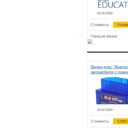
00.00.0000
Стоимость:
Уточн
Город не указан
Видео-курс "Диагно
автомобиля с пом
сканера ELM 327"
00.00.0000
Стоимость:
5 000 т