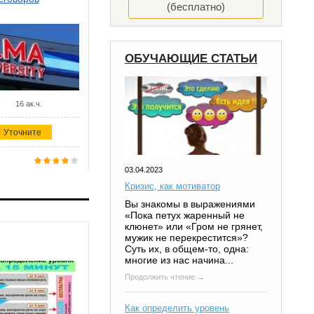
(бесплатно)
ОБУЧАЮЩИЕ СТАТЬИ
16 ак.ч.
Уточните
03.04.2023
Кризис, как мотиватор
Вы знакомы в выражениями
«Пока петух жаренный не
клюнет» или «Гром не грянет,
мужик не перекрестится»?
Суть их, в общем-то, одна:
многие из нас начина...
Продолжить чтение →
Как определить уровень