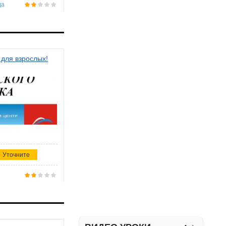
да
 для взрослых!
Уточните