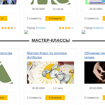
00.00.0000
12 часов
00.00.0000
 тг.
Стоимость:
Уточните
Стоимость:
Город
Астана
Город
Алматы
МАСТЕР-КЛАССЫ
гентства
Мастер-Класс по росписи
Обучение пес
футболок
гитаре
00.00.0000
1-2 часа
00.00.0000
ите
Стоимость:
Уточните
Стоимость: