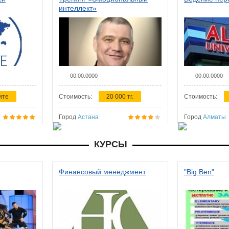
интеллект»
00.00.0000
00.00.0000
ите
Стоимость:
20 000 тг.
Стоимость:
Город
Астана
Город
Алматы
КУРСЫ
Финансовый менеджмент
"Big Ben"