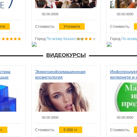
00.00.0000
00.00.0000
ите
Стоимость:
Уточните
Стоимость:
Город
По всему Казахстану
Город
По всему
ВИДЕОКУРСЫ
стика
Энергоинформационная
Инфопродукт
ощью
косметология
интернете и 
00.00.0000
00.00.0000
г.
Стоимость:
5 000 тг.
Стоимость: