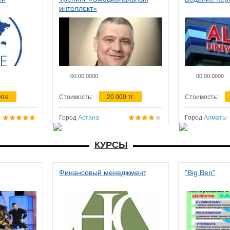
интеллект»
00.00.0000
00.00.0000
ите
Стоимость:
20 000 тг.
Стоимость:
Город
Астана
Город
Алматы
КУРСЫ
Финансовый менеджмент
"Big Ben"