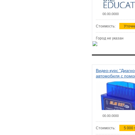
00.00.0000
Стоимость:
Уточн
Город не указан
Видео-курс "Диагно
автомобиля с пом
сканера ELM 327"
00.00.0000
Стоимость:
5 000 т