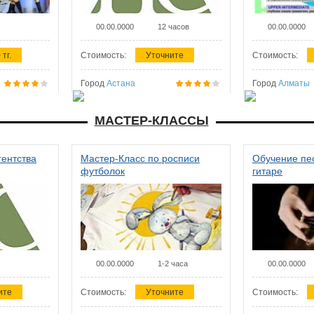
00.00.0000
12 часов
00.00.0000
 тг.
Стоимость:
Уточните
Стоимость:
Город
Астана
Город
Алматы
МАСТЕР-КЛАССЫ
гентства
Мастер-Класс по росписи
Обучение пес
футболок
гитаре
00.00.0000
1-2 часа
00.00.0000
ите
Стоимость:
Уточните
Стоимость: