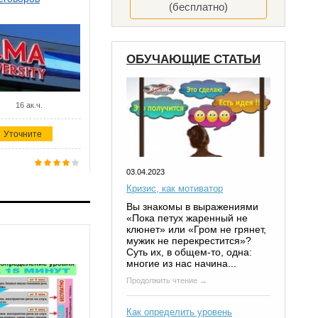
(бесплатно)
ОБУЧАЮЩИЕ СТАТЬИ
16 ак.ч.
Уточните
03.04.2023
Кризис, как мотиватор
Вы знакомы в выражениями
«Пока петух жаренный не
клюнет» или «Гром не грянет,
мужик не перекрестится»?
Суть их, в общем-то, одна:
многие из нас начина...
Продолжить чтение →
Как определить уровень