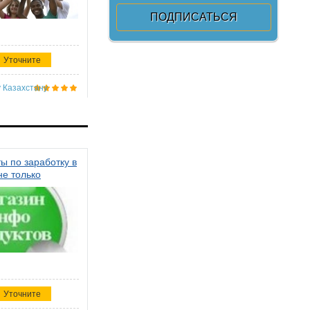
Уточните
 Казахстану
ы по заработку в
не только
Уточните