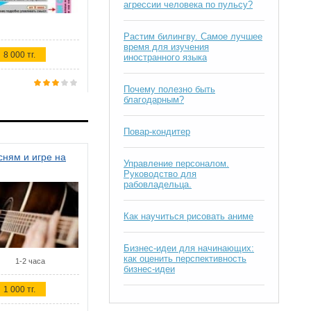
агрессии человека по пульсу?
Растим билингву. Самое лучшее
время для изучения
8 000 тг.
иностранного языка
Почему полезно быть
благодарным?
Повар-кондитер
ням и игре на
Управление персоналом.
Руководство для
рабовладельца.
Как научиться рисовать аниме
Бизнес-идеи для начинающих:
как оценить перспективность
1-2 часа
бизнес-идеи
1 000 тг.