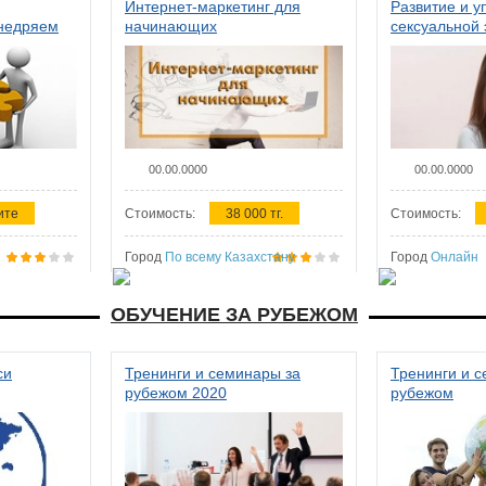
Интернет-маркетинг для
Развитие и у
внедряем
начинающих
сексуальной 
ства в
женщин
00.00.0000
00.00.0000
ите
Стоимость:
38 000 тг.
Стоимость:
Город
По всему Казахстану
Город
Онлайн
ОБУЧЕНИЕ ЗА РУБЕЖОМ
си
Тренинги и семинары за
Тренинги и 
рубежом 2020
рубежом