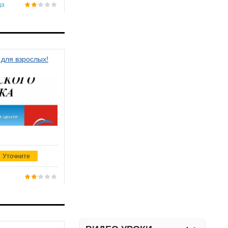
да
 для взрослых!
Уточните