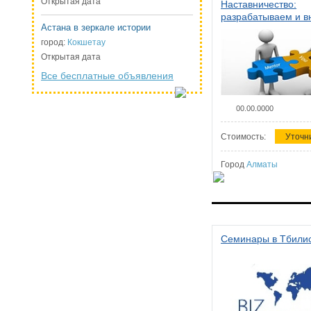
Открытая дата
Наставничество:
разрабатываем и 
Астана в зеркале истории
систему наставниче
организации
город:
Кокшетау
Открытая дата
Все бесплатные объявления
00.00.0000
Стоимость:
Уточн
Город
Алматы
Семинары в Тбили