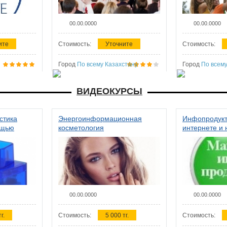
00.00.0000
00.00.0000
ите
Стоимость:
Уточните
Стоимость:
Город
По всему Казахстану
Город
По всему
ВИДЕОКУРСЫ
стика
Энергоинформационная
Инфопродукт
ощью
косметология
интернете и 
00.00.0000
00.00.0000
г.
Стоимость:
5 000 тг.
Стоимость: