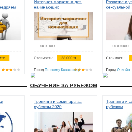
Интернет-маркетинг для
Развитие и у
внедряем
начинающих
сексуальной 
ства в
женщин
00.00.0000
00.00.0000
ите
Стоимость:
38 000 тг.
Стоимость:
Город
По всему Казахстану
Город
Онлайн
ОБУЧЕНИЕ ЗА РУБЕЖОМ
си
Тренинги и семинары за
Тренинги и 
рубежом 2020
рубежом