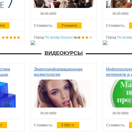
00.00.0000
00.00.0000
ите
Стоимость:
Уточните
Стоимость:
Город
По всему Казахстану
Город
По всему
ВИДЕОКУРСЫ
стика
Энергоинформационная
Инфопродукт
ощью
косметология
интернете и 
00.00.0000
00.00.0000
г.
Стоимость:
5 000 тг.
Стоимость: