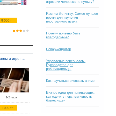
агрессии человека по пульсу?
Растим билингву. Самое лучшее
время для изучения
8 000 тг.
иностранного языка
Почему полезно быть
благодарным?
Повар-кондитер
ням и игре на
Управление персоналом.
Руководство для
рабовладельца.
Как научиться рисовать аниме
Бизнес-идеи для начинающих:
как оценить перспективность
1-2 часа
бизнес-идеи
1 000 тг.