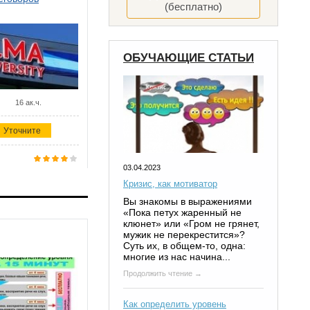
(бесплатно)
ОБУЧАЮЩИЕ СТАТЬИ
16 ак.ч.
Уточните
03.04.2023
Кризис, как мотиватор
Вы знакомы в выражениями
«Пока петух жаренный не
клюнет» или «Гром не грянет,
мужик не перекрестится»?
Суть их, в общем-то, одна:
многие из нас начина...
Продолжить чтение →
Как определить уровень