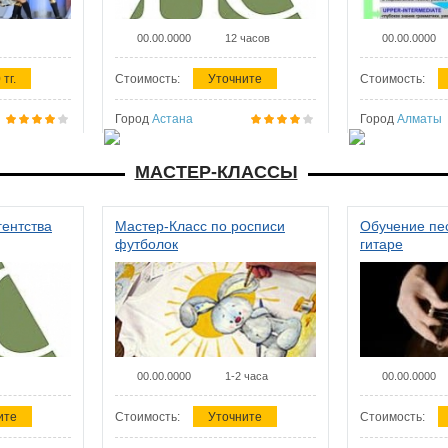
00.00.0000
12 часов
00.00.0000
 тг.
Стоимость:
Уточните
Стоимость:
Город
Астана
Город
Алматы
МАСТЕР-КЛАССЫ
гентства
Мастер-Класс по росписи
Обучение пес
футболок
гитаре
00.00.0000
1-2 часа
00.00.0000
ите
Стоимость:
Уточните
Стоимость: