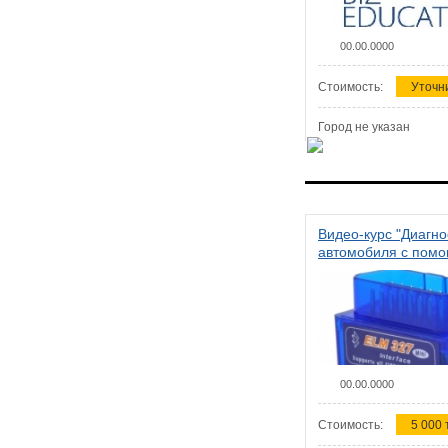
00.00.0000
Стоимость:
Уточн
Город не указан
Видео-курс "Диагно
автомобиля с пом
сканера ELM 327"
00.00.0000
Стоимость:
5 000 т