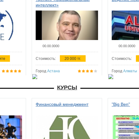
интеллект»
00.00.0000
00.00.0000
ите
Стоимость:
20 000 тг.
Стоимость:
Город
Астана
Город
Алматы
КУРСЫ
Финансовый менеджмент
"Big Ben"