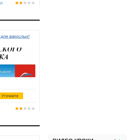
да
 для взрослых!
Уточните