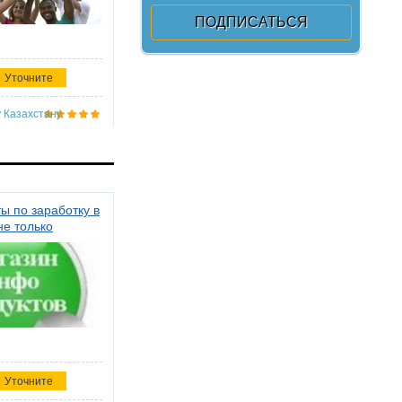
Уточните
 Казахстану
ы по заработку в
не только
Уточните