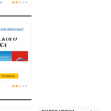
да
 для взрослых!
Уточните