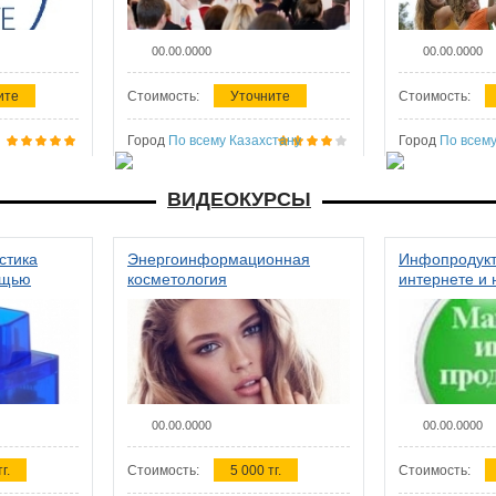
00.00.0000
00.00.0000
ите
Стоимость:
Уточните
Стоимость:
Город
По всему Казахстану
Город
По всему
ВИДЕОКУРСЫ
стика
Энергоинформационная
Инфопродукт
ощью
косметология
интернете и 
00.00.0000
00.00.0000
г.
Стоимость:
5 000 тг.
Стоимость: