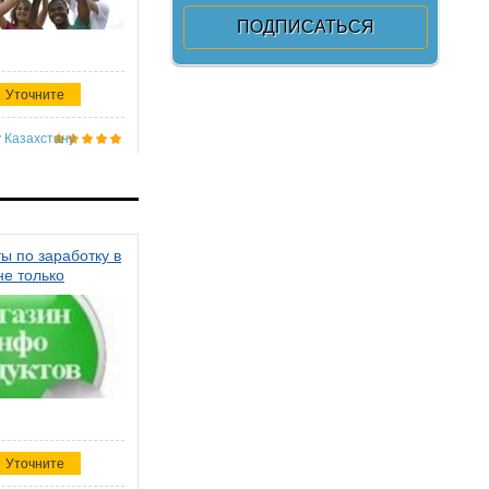
Уточните
 Казахстану
ы по заработку в
не только
Уточните