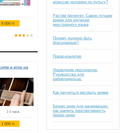
агрессии человека по пульсу?
Растим билингву. Самое лучшее
время для изучения
8 000 тг.
иностранного языка
Почему полезно быть
благодарным?
Повар-кондитер
ням и игре на
Управление персоналом.
Руководство для
рабовладельца.
Как научиться рисовать аниме
Бизнес-идеи для начинающих:
как оценить перспективность
1-2 часа
бизнес-идеи
1 000 тг.