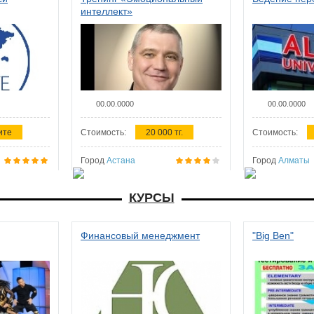
интеллект»
00.00.0000
00.00.0000
ите
Стоимость:
20 000 тг.
Стоимость:
Город
Астана
Город
Алматы
КУРСЫ
Финансовый менеджмент
"Big Ben"