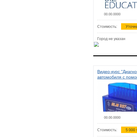
00.00.0000
Стоимость:
Уточн
Город не указан
Видео-курс "Диагно
автомобиля с пом
сканера ELM 327"
00.00.0000
Стоимость:
5 000 т