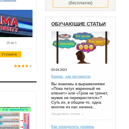
(бесплатно)
ОБУЧАЮЩИЕ СТАТЬИ
16 ак.ч.
Уточните
03.04.2023
Кризис, как мотиватор
Вы знакомы в выражениями
«Пока петух жаренный не
клюнет» или «Гром не грянет,
мужик не перекрестится»?
Суть их, в общем-то, одна:
многие из нас начина...
Продолжить чтение →
Как определить уровень