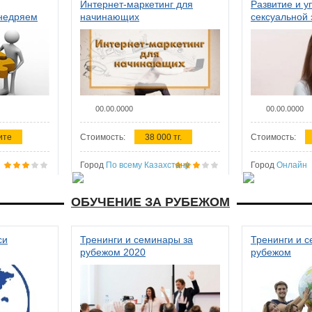
Интернет-маркетинг для
Развитие и у
внедряем
начинающих
сексуальной 
ства в
женщин
00.00.0000
00.00.0000
ите
Стоимость:
38 000 тг.
Стоимость:
Город
По всему Казахстану
Город
Онлайн
ОБУЧЕНИЕ ЗА РУБЕЖОМ
си
Тренинги и семинары за
Тренинги и 
рубежом 2020
рубежом