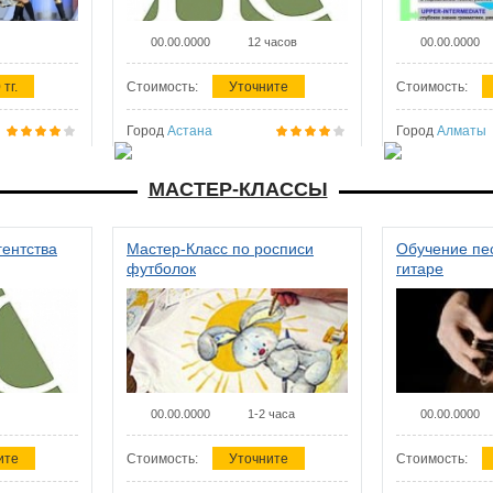
00.00.0000
12 часов
00.00.0000
 тг.
Стоимость:
Уточните
Стоимость:
Город
Астана
Город
Алматы
МАСТЕР-КЛАССЫ
гентства
Мастер-Класс по росписи
Обучение пес
футболок
гитаре
00.00.0000
1-2 часа
00.00.0000
ите
Стоимость:
Уточните
Стоимость: