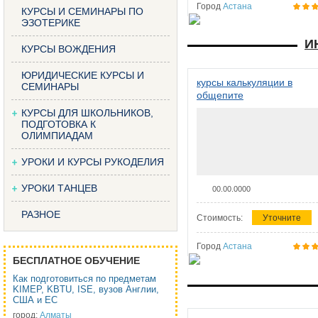
Город
Астана
КУРСЫ И СЕМИНАРЫ ПО
ЭЗОТЕРИКЕ
И
КУРСЫ ВОЖДЕНИЯ
ЮРИДИЧЕСКИЕ КУРСЫ И
курсы калькуляции в
СЕМИНАРЫ
общепите
КУРСЫ ДЛЯ ШКОЛЬНИКОВ,
ПОДГОТОВКА К
ОЛИМПИАДАМ
УРОКИ И КУРСЫ РУКОДЕЛИЯ
УРОКИ ТАНЦЕВ
00.00.0000
РАЗНОЕ
Стоимость:
Уточните
Город
Астана
БЕСПЛАТНОЕ ОБУЧЕНИЕ
Как подготовиться по предметам
KIMEP, KBTU, ISE, вузов Англии,
США и ЕС
город:
Алматы