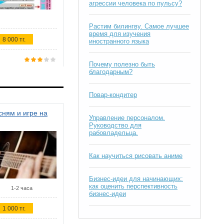
агрессии человека по пульсу?
Растим билингву. Самое лучшее
время для изучения
8 000 тг.
иностранного языка
Почему полезно быть
благодарным?
Повар-кондитер
ням и игре на
Управление персоналом.
Руководство для
рабовладельца.
Как научиться рисовать аниме
Бизнес-идеи для начинающих:
как оценить перспективность
1-2 часа
бизнес-идеи
1 000 тг.