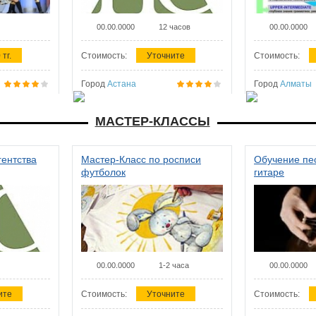
00.00.0000
12 часов
00.00.0000
 тг.
Стоимость:
Уточните
Стоимость:
Город
Астана
Город
Алматы
МАСТЕР-КЛАССЫ
гентства
Мастер-Класс по росписи
Обучение пес
футболок
гитаре
00.00.0000
1-2 часа
00.00.0000
ите
Стоимость:
Уточните
Стоимость: