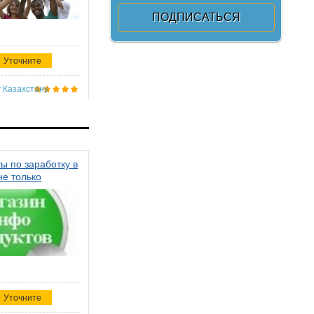
Уточните
 Казахстану
ы по заработку в
не только
Уточните