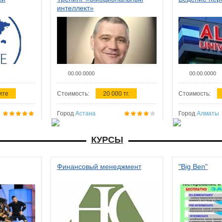
интеллект»
00.00.0000
00.00.0000
ите
Стоимость:
20 000 тг.
Стоимость:
Город
Астана
Город
Алматы
КУРСЫ
Финансовый менеджмент
"Big Ben"