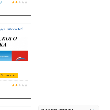
да
 для взрослых!
Уточните