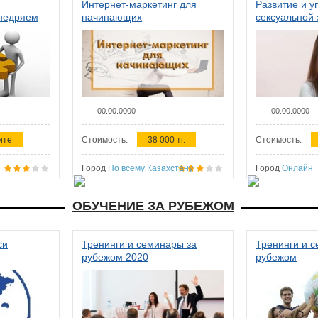
Интернет-маркетинг для
Развитие и у
внедряем
начинающих
сексуальной 
ства в
женщин
00.00.0000
00.00.0000
ите
Стоимость:
38 000 тг.
Стоимость:
Город
По всему Казахстану
Город
Онлайн
ОБУЧЕНИЕ ЗА РУБЕЖОМ
си
Тренинги и семинары за
Тренинги и 
рубежом 2020
рубежом