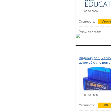
00.00.0000
Стоимость:
Уточн
Город не указан
Видео-курс "Диагно
автомобиля с пом
сканера ELM 327"
00.00.0000
Стоимость:
5 000 т