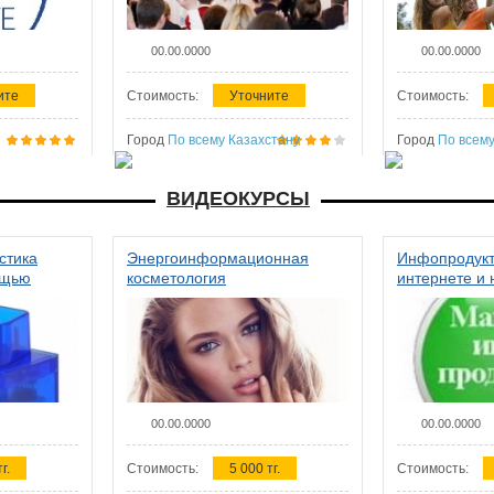
00.00.0000
00.00.0000
ите
Стоимость:
Уточните
Стоимость:
Город
По всему Казахстану
Город
По всему
ВИДЕОКУРСЫ
стика
Энергоинформационная
Инфопродукт
ощью
косметология
интернете и 
00.00.0000
00.00.0000
г.
Стоимость:
5 000 тг.
Стоимость: