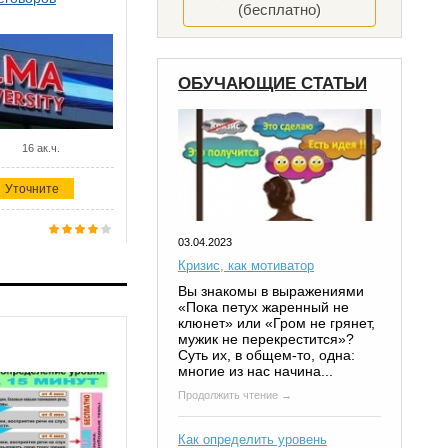
(бесплатно)
ОБУЧАЮЩИЕ СТАТЬИ
16 ак.ч.
Уточните
03.04.2023
Кризис, как мотиватор
Вы знакомы в выражениями
«Пока петух жаренный не
клюнет» или «Гром не грянет,
мужик не перекрестится»?
Суть их, в общем-то, одна:
многие из нас начина...
Продолжить чтение →
Как определить уровень