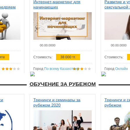
Интернет-маркетинг для
Развитие и у
внедряем
начинающих
сексуальной 
ства в
женщин
00.00.0000
00.00.0000
ите
Стоимость:
38 000 тг.
Стоимость:
Город
По всему Казахстану
Город
Онлайн
ОБУЧЕНИЕ ЗА РУБЕЖОМ
си
Тренинги и семинары за
Тренинги и 
рубежом 2020
рубежом