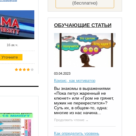
(бесплатно)
ОБУЧАЮЩИЕ СТАТЬИ
16 ак.ч.
Уточните
03.04.2023
Кризис, как мотиватор
Вы знакомы в выражениями
«Пока петух жаренный не
клюнет» или «Гром не грянет,
мужик не перекрестится»?
Суть их, в общем-то, одна:
многие из нас начина...
Продолжить чтение →
Как определить уровень