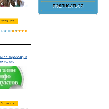
Уточните
 Казахстану
ы по заработку в
не только
Уточните