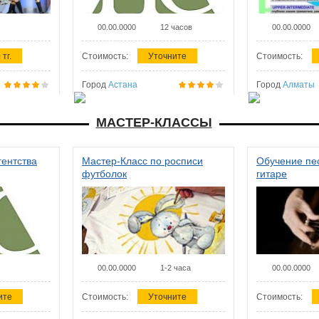
00.00.0000
12 часов
00.00.0000
 тг.
Стоимость:
Уточните
Стоимость:
Город
Астана
Город
Алматы
МАСТЕР-КЛАССЫ
гентства
Мастер-Класс по росписи
Обучение пес
футболок
гитаре
00.00.0000
1-2 часа
00.00.0000
ите
Стоимость:
Уточните
Стоимость: