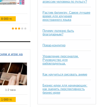
агрессии человека по пульсу?
Растим билингву. Самое лучшее
время для изучения
8 000 тг.
иностранного языка
Почему полезно быть
благодарным?
Повар-кондитер
ням и игре на
Управление персоналом.
Руководство для
рабовладельца.
Как научиться рисовать аниме
Бизнес-идеи для начинающих:
как оценить перспективность
1-2 часа
бизнес-идеи
1 000 тг.