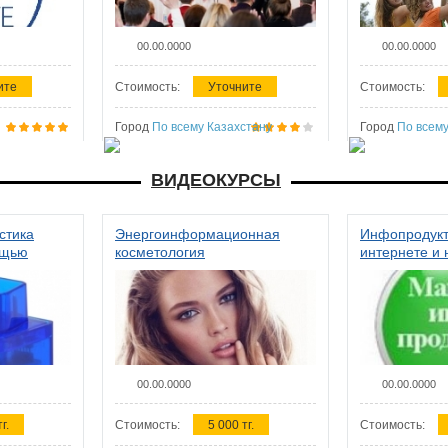
00.00.0000
00.00.0000
ите
Стоимость:
Уточните
Стоимость:
Город
По всему Казахстану
Город
По всему
ВИДЕОКУРСЫ
стика
Энергоинформационная
Инфопродукт
ощью
косметология
интернете и 
00.00.0000
00.00.0000
г.
Стоимость:
5 000 тг.
Стоимость: