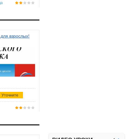
да
 для взрослых!
Уточните