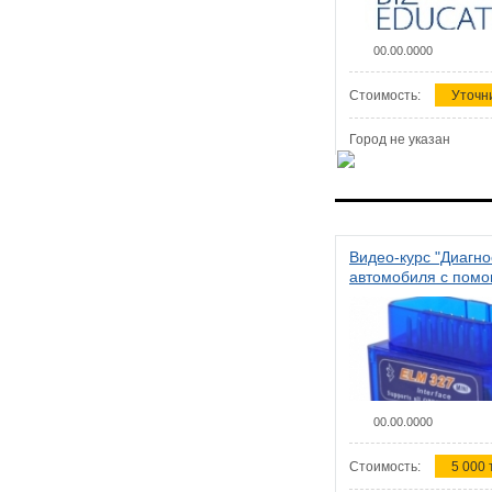
00.00.0000
Стоимость:
Уточн
Город не указан
Видео-курс "Диагно
автомобиля с пом
сканера ELM 327"
00.00.0000
Стоимость:
5 000 т