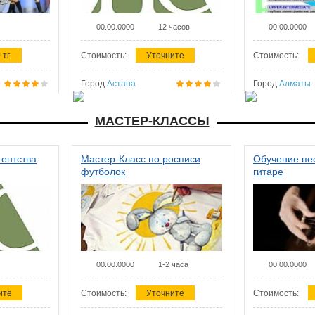
00.00.0000
12 часов
00.00.0000
 тг.
Стоимость:
Уточните
Стоимость:
Город
Астана
Город
Алматы
МАСТЕР-КЛАССЫ
гентства
Мастер-Класс по росписи
Обучение пес
футболок
гитаре
00.00.0000
1-2 часа
00.00.0000
ите
Стоимость:
Уточните
Стоимость: