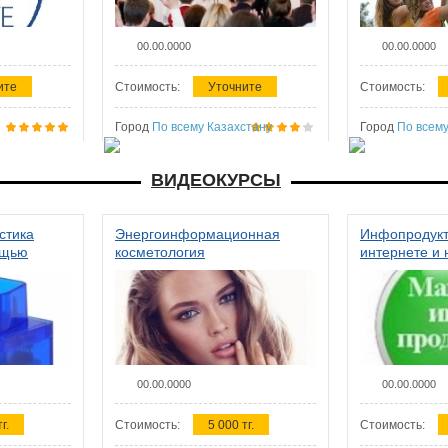
00.00.0000
00.00.0000
ите
Стоимость:
Уточните
Стоимость:
Город
По всему Казахстану
Город
По всему
ВИДЕОКУРСЫ
стика
Энергоинформационная
Инфопродукт
ощью
косметология
интернете и 
00.00.0000
00.00.0000
г.
Стоимость:
5 000 тг.
Стоимость: