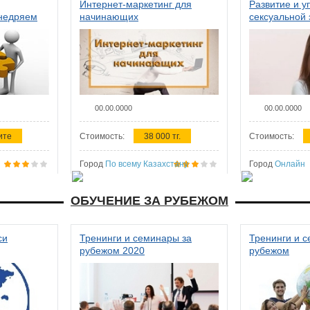
Интернет-маркетинг для
Развитие и у
внедряем
начинающих
сексуальной 
ства в
женщин
00.00.0000
00.00.0000
ите
Стоимость:
38 000 тг.
Стоимость:
Город
По всему Казахстану
Город
Онлайн
ОБУЧЕНИЕ ЗА РУБЕЖОМ
си
Тренинги и семинары за
Тренинги и 
рубежом 2020
рубежом