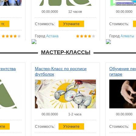
00.00.0000
12 часов
00.00.0000
 тг.
Стоимость:
Уточните
Стоимость:
Город
Астана
Город
Алматы
МАСТЕР-КЛАССЫ
гентства
Мастер-Класс по росписи
Обучение пес
футболок
гитаре
00.00.0000
1-2 часа
00.00.0000
ите
Стоимость:
Уточните
Стоимость: