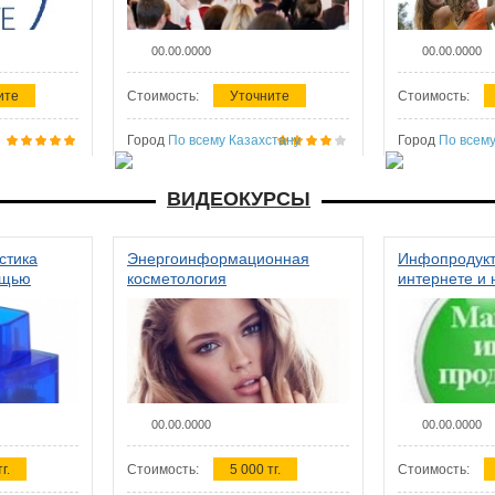
00.00.0000
00.00.0000
ите
Стоимость:
Уточните
Стоимость:
Город
По всему Казахстану
Город
По всему
ВИДЕОКУРСЫ
стика
Энергоинформационная
Инфопродукт
ощью
косметология
интернете и 
00.00.0000
00.00.0000
г.
Стоимость:
5 000 тг.
Стоимость: