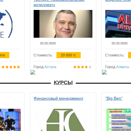
интеллект»
00.00.0000
00.00.0000
ите
Стоимость:
20 000 тг.
Стоимость:
Город
Астана
Город
Алматы
КУРСЫ
Финансовый менеджмент
"Big Ben"