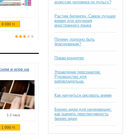
агрессии человека по пульсу?
Растим билингву. Самое лучшее
время для изучения
8 000 тг.
иностранного языка
Почему полезно быть
благодарным?
Повар-кондитер
ням и игре на
Управление персоналом.
Руководство для
рабовладельца.
Как научиться рисовать аниме
Бизнес-идеи для начинающих:
как оценить перспективность
1-2 часа
бизнес-идеи
1 000 тг.