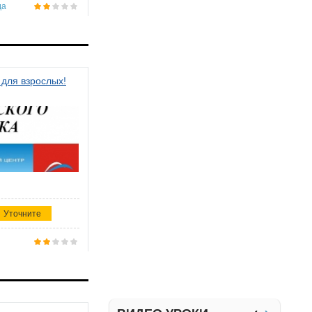
да
 для взрослых!
Уточните