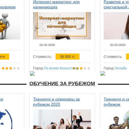
Интернет-маркетинг для
Развитие и у
внедряем
начинающих
сексуальной 
ства в
женщин
00.00.0000
00.00.0000
ите
Стоимость:
38 000 тг.
Стоимость:
Город
По всему Казахстану
Город
Онлайн
ОБУЧЕНИЕ ЗА РУБЕЖОМ
си
Тренинги и семинары за
Тренинги и 
рубежом 2020
рубежом