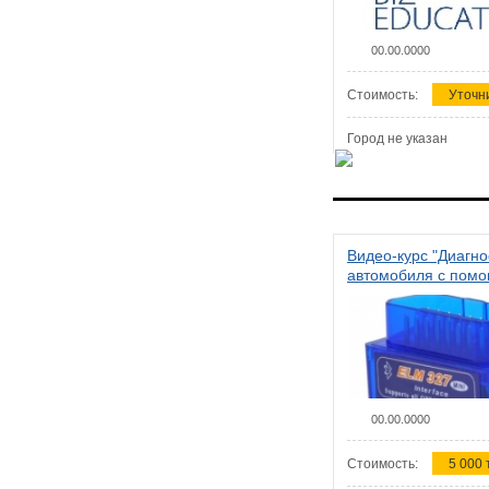
00.00.0000
Стоимость:
Уточн
Город не указан
Видео-курс "Диагно
автомобиля с пом
сканера ELM 327"
00.00.0000
Стоимость:
5 000 т