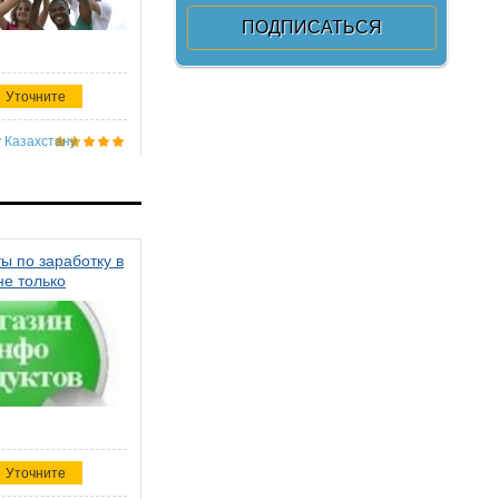
Уточните
 Казахстану
ы по заработку в
не только
Уточните