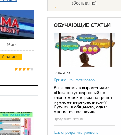
(бесплатно)
ОБУЧАЮЩИЕ СТАТЬИ
16 ак.ч.
Уточните
03.04.2023
Кризис, как мотиватор
Вы знакомы в выражениями
«Пока петух жаренный не
клюнет» или «Гром не грянет,
мужик не перекрестится»?
Суть их, в общем-то, одна:
многие из нас начина...
Продолжить чтение →
Как определить уровень