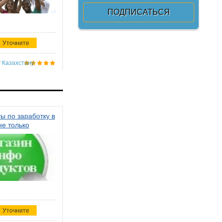
Уточните
 Казахстану
ы по заработку в
не только
Уточните