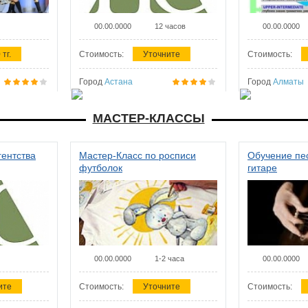
00.00.0000
12 часов
00.00.0000
 тг.
Стоимость:
Уточните
Стоимость:
Город
Астана
Город
Алматы
МАСТЕР-КЛАССЫ
гентства
Мастер-Класс по росписи
Обучение пес
футболок
гитаре
00.00.0000
1-2 часа
00.00.0000
ите
Стоимость:
Уточните
Стоимость: