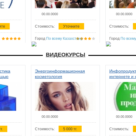
00.00.0000
00.00.0000
ите
Стоимость:
Уточните
Стоимость:
Город
По всему Казахстану
Город
По всему
ВИДЕОКУРСЫ
стика
Энергоинформационная
Инфопродукт
ощью
косметология
интернете и 
00.00.0000
00.00.0000
г.
Стоимость:
5 000 тг.
Стоимость: