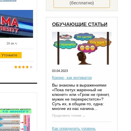
(бесплатно)
ОБУЧАЮЩИЕ СТАТЬИ
16 ак.ч.
Уточните
03.04.2023
Кризис, как мотиватор
Вы знакомы в выражениями
«Пока петух жаренный не
клюнет» или «Гром не грянет,
мужик не перекрестится»?
Суть их, в общем-то, одна:
многие из нас начина...
Продолжить чтение →
Как определить уровень