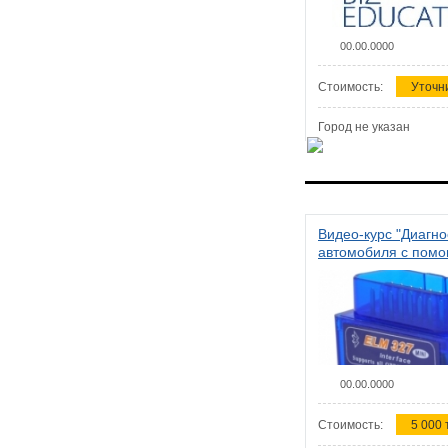
00.00.0000
Стоимость:
Уточн
Город не указан
Видео-курс "Диагно
автомобиля с пом
сканера ELM 327"
00.00.0000
Стоимость:
5 000 т