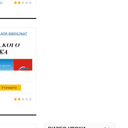
да
 для взрослых!
Уточните