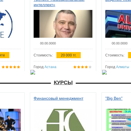
интеллект»
00.00.0000
00.00.0000
ите
Стоимость:
20 000 тг.
Стоимость:
Город
Астана
Город
Алматы
КУРСЫ
Финансовый менеджмент
"Big Ben"