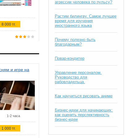
агрессии человека по пульсу?
Растим билингву. Самое лучшее
время для изучения
8 000 тг.
иностранного языка
Почему полезно быть
благодарным?
Повар-кондитер
ням и игре на
Управление персоналом.
Руководство для
рабовладельца.
Как научиться рисовать аниме
Бизнес-идеи для начинающих:
как оценить перспективность
1-2 часа
бизнес-идеи
1 000 тг.