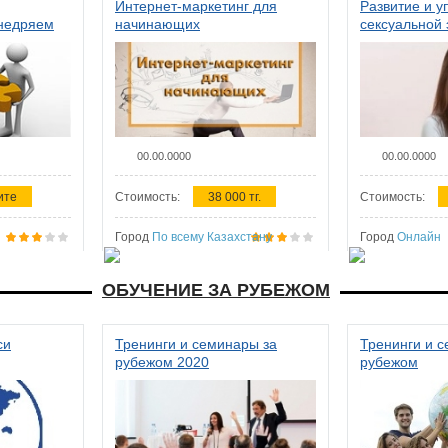
Интернет-маркетинг для
Развитие и у
внедряем
начинающих
сексуальной 
ства в
женщин
00.00.0000
00.00.0000
ите
Стоимость:
38 000 тг.
Стоимость:
Город
По всему Казахстану
Город
Онлайн
ОБУЧЕНИЕ ЗА РУБЕЖОМ
си
Тренинги и семинары за
Тренинги и 
рубежом 2020
рубежом