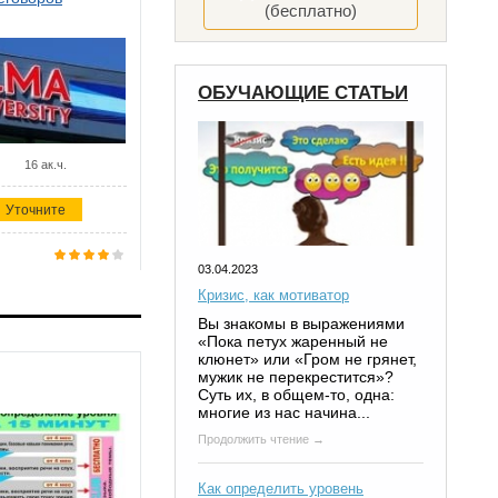
(бесплатно)
ОБУЧАЮЩИЕ СТАТЬИ
16 ак.ч.
Уточните
03.04.2023
Кризис, как мотиватор
Вы знакомы в выражениями
«Пока петух жаренный не
клюнет» или «Гром не грянет,
мужик не перекрестится»?
Суть их, в общем-то, одна:
многие из нас начина...
Продолжить чтение →
Как определить уровень