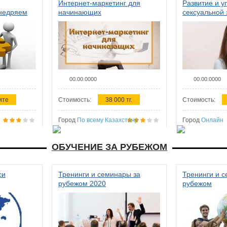
Интернет-маркетинг для
Развитие и у
внедряем
начинающих
сексуальной 
ства в
женщин
00.00.0000
00.00.0000
ите
Стоимость:
38 000 тг.
Стоимость:
Город
По всему Казахстану
Город
Онлайн
ОБУЧЕНИЕ ЗА РУБЕЖОМ
си
Тренинги и семинары за
Тренинги и 
рубежом 2020
рубежом