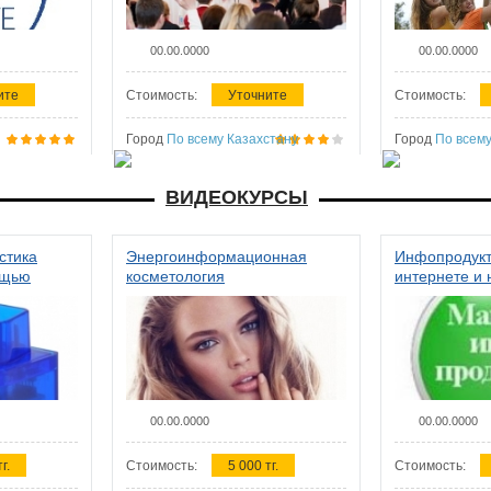
00.00.0000
00.00.0000
ите
Стоимость:
Уточните
Стоимость:
Город
По всему Казахстану
Город
По всему
ВИДЕОКУРСЫ
стика
Энергоинформационная
Инфопродукт
ощью
косметология
интернете и 
00.00.0000
00.00.0000
г.
Стоимость:
5 000 тг.
Стоимость: