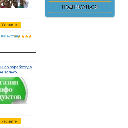
Уточните
 Казахстану
ы по заработку в
не только
Уточните