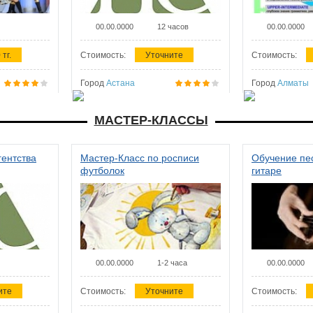
00.00.0000
12 часов
00.00.0000
 тг.
Стоимость:
Уточните
Стоимость:
Город
Астана
Город
Алматы
МАСТЕР-КЛАССЫ
гентства
Мастер-Класс по росписи
Обучение пес
футболок
гитаре
00.00.0000
1-2 часа
00.00.0000
ите
Стоимость:
Уточните
Стоимость: