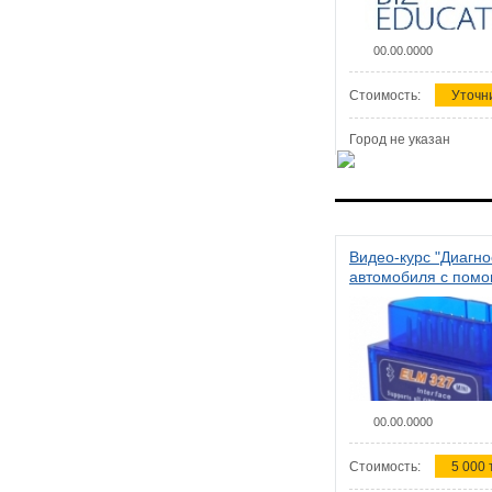
00.00.0000
Стоимость:
Уточн
Город не указан
Видео-курс "Диагно
автомобиля с пом
сканера ELM 327"
00.00.0000
Стоимость:
5 000 т