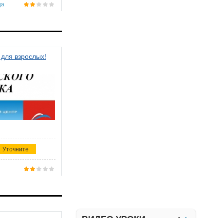
да
 для взрослых!
Уточните