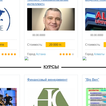
интеллект»
00.00.0000
00.00.0000
ите
Стоимость:
20 000 тг.
Стоимость:
Город
Астана
Город
Алматы
КУРСЫ
Финансовый менеджмент
"Big Ben"