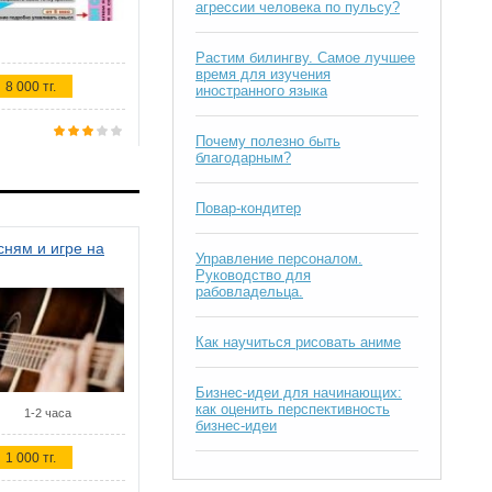
агрессии человека по пульсу?
Растим билингву. Самое лучшее
время для изучения
8 000 тг.
иностранного языка
Почему полезно быть
благодарным?
Повар-кондитер
ням и игре на
Управление персоналом.
Руководство для
рабовладельца.
Как научиться рисовать аниме
Бизнес-идеи для начинающих:
как оценить перспективность
1-2 часа
бизнес-идеи
1 000 тг.