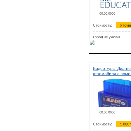
00.00.0000
Стоимость:
Уточн
Город не указан
Видео-курс "Диагно
автомобиля с пом
сканера ELM 327"
00.00.0000
Стоимость:
5 000 т