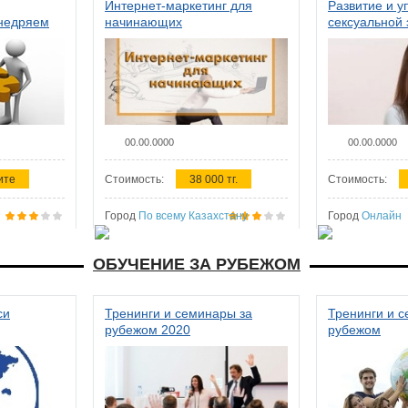
Интернет-маркетинг для
Развитие и у
внедряем
начинающих
сексуальной 
ства в
женщин
00.00.0000
00.00.0000
ите
Стоимость:
38 000 тг.
Стоимость:
Город
По всему Казахстану
Город
Онлайн
ОБУЧЕНИЕ ЗА РУБЕЖОМ
си
Тренинги и семинары за
Тренинги и 
рубежом 2020
рубежом