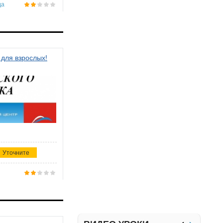
да
 для взрослых!
Уточните