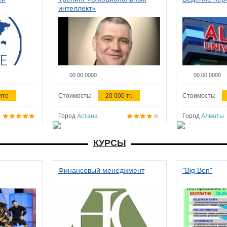
интеллект»
00.00.0000
00.00.0000
ите
Стоимость:
20 000 тг.
Стоимость:
Город
Астана
Город
Алматы
КУРСЫ
Финансовый менеджмент
"Big Ben"