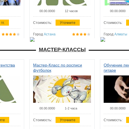
00.00.0000
12 часов
00.00.0000
 тг.
Стоимость:
Уточните
Стоимость:
Город
Астана
Город
Алматы
МАСТЕР-КЛАССЫ
гентства
Мастер-Класс по росписи
Обучение пес
футболок
гитаре
00.00.0000
1-2 часа
00.00.0000
ите
Стоимость:
Уточните
Стоимость: