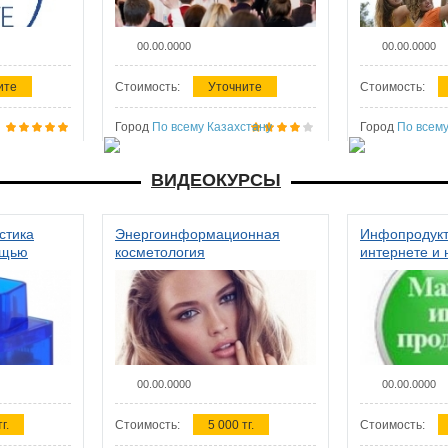
00.00.0000
00.00.0000
ите
Стоимость:
Уточните
Стоимость:
Город
По всему Казахстану
Город
По всему
ВИДЕОКУРСЫ
стика
Энергоинформационная
Инфопродукт
ощью
косметология
интернете и 
00.00.0000
00.00.0000
г.
Стоимость:
5 000 тг.
Стоимость: