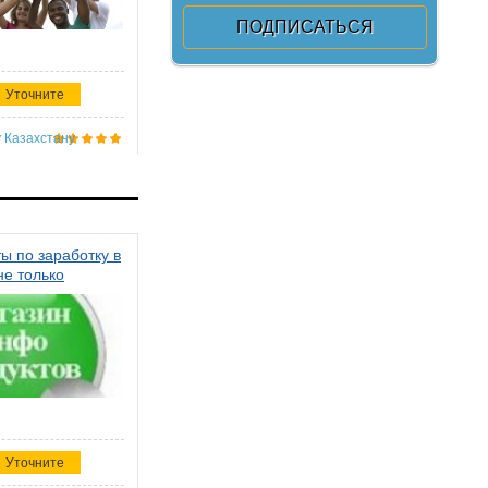
Уточните
 Казахстану
ы по заработку в
не только
Уточните