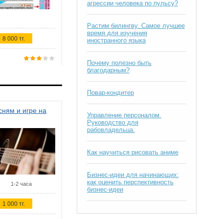
агрессии человека по пульсу?
Растим билингву. Самое лучшее
время для изучения
8 000 тг.
иностранного языка
Почему полезно быть
благодарным?
Повар-кондитер
ням и игре на
Управление персоналом.
Руководство для
рабовладельца.
Как научиться рисовать аниме
Бизнес-идеи для начинающих:
как оценить перспективность
1-2 часа
бизнес-идеи
1 000 тг.