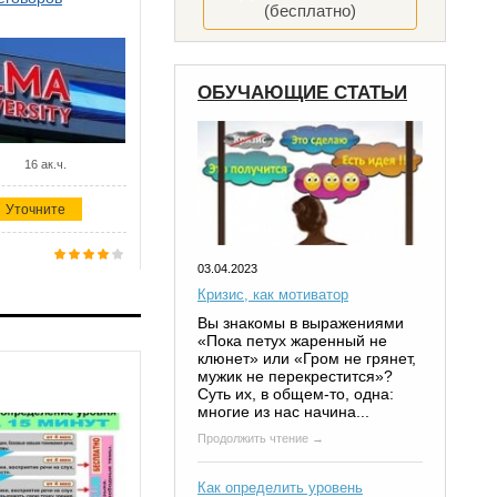
(бесплатно)
ОБУЧАЮЩИЕ СТАТЬИ
16 ак.ч.
Уточните
03.04.2023
Кризис, как мотиватор
Вы знакомы в выражениями
«Пока петух жаренный не
клюнет» или «Гром не грянет,
мужик не перекрестится»?
Суть их, в общем-то, одна:
многие из нас начина...
Продолжить чтение →
Как определить уровень