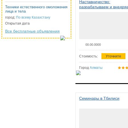
Наставничество:
разрабатываем и внедря
Техники естественного омоложения
лица и тела
систему наставничества в
организации
город:
По всему Казахстану
Открытая дата
Все бесплатные объявления
00.00.0000
Стоимость:
Уточните
Город
Алматы
Семинары в Тбилиси