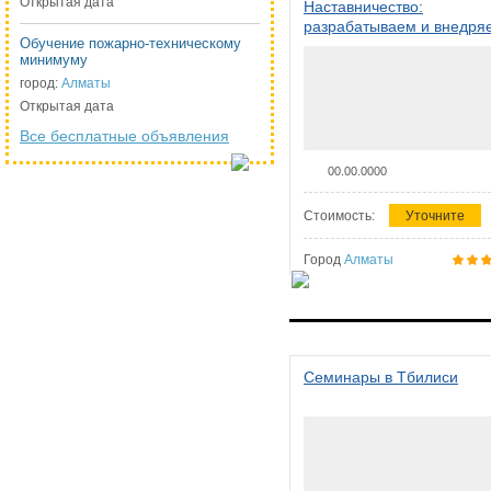
Открытая дата
Наставничество:
разрабатываем и внедря
Обучение пожарно-техническому
систему наставничества в
минимуму
организации
город:
Алматы
Открытая дата
Все бесплатные объявления
00.00.0000
Стоимость:
Уточните
Город
Алматы
Семинары в Тбилиси