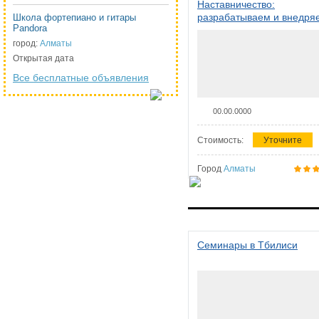
Наставничество:
разрабатываем и внедря
Школа фортепиано и гитары
Pandora
систему наставничества в
организации
город:
Алматы
Открытая дата
Все бесплатные объявления
00.00.0000
Стоимость:
Уточните
Город
Алматы
Семинары в Тбилиси