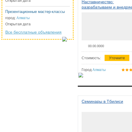
Открытая дата
Наставничество:
разрабатываем и внедря
Презентационные мастер-классы
систему наставничества в
организации
город:
Алматы
Открытая дата
Все бесплатные объявления
00.00.0000
Стоимость:
Уточните
Город
Алматы
Семинары в Тбилиси