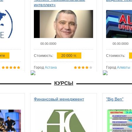
интеллект»
00.00.0000
00.00.0000
ите
Стоимость:
20 000 тг.
Стоимость:
Город
Астана
Город
Алматы
КУРСЫ
Финансовый менеджмент
"Big Ben"