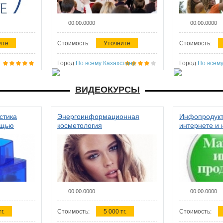
00.00.0000
00.00.0000
ите
Стоимость:
Уточните
Стоимость:
Город
По всему Казахстану
Город
По всему
ВИДЕОКУРСЫ
стика
Энергоинформационная
Инфопродукт
ощью
косметология
интернете и 
00.00.0000
00.00.0000
г.
Стоимость:
5 000 тг.
Стоимость: