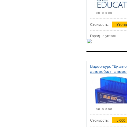
00.00.0000
Стоимость:
Уточн
Город не указан
Видео-курс "Диагно
автомобиля с пом
сканера ELM 327"
00.00.0000
Стоимость:
5 000 т