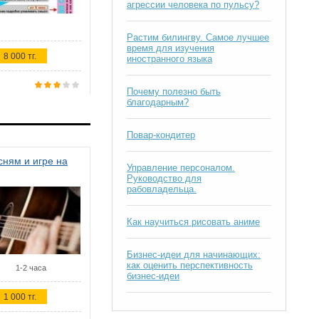
агрессии человека по пульсу?
Растим билингву. Самое лучшее
время для изучения
8 000 тг.
иностранного языка
Почему полезно быть
благодарным?
Повар-кондитер
ням и игре на
Управление персоналом.
Руководство для
рабовладельца.
Как научиться рисовать аниме
Бизнес-идеи для начинающих:
как оценить перспективность
1-2 часа
бизнес-идеи
1 000 тг.