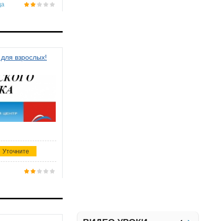
да
 для взрослых!
Уточните