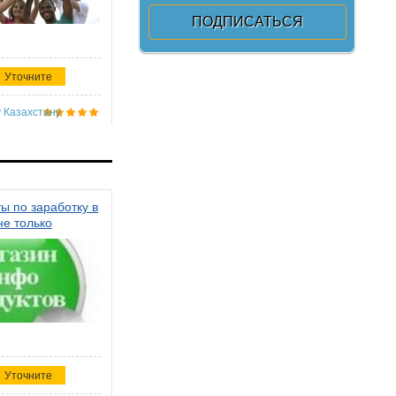
Уточните
 Казахстану
ы по заработку в
не только
Уточните