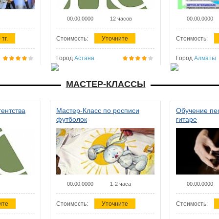
00.00.0000
12 часов
00.00.0000
 тг.
Стоимость:
Уточните
Стоимость:
Город
Астана
Город
Алматы
МАСТЕР-КЛАССЫ
гентства
Мастер-Класс по росписи
Обучение пес
футболок
гитаре
00.00.0000
1-2 часа
00.00.0000
ите
Стоимость:
Уточните
Стоимость: