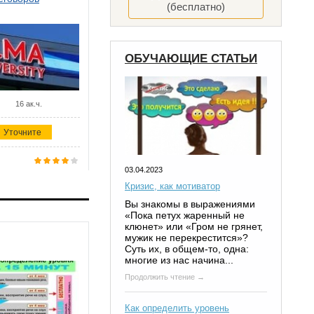
(бесплатно)
ОБУЧАЮЩИЕ СТАТЬИ
16 ак.ч.
Уточните
03.04.2023
Кризис, как мотиватор
Вы знакомы в выражениями
«Пока петух жаренный не
клюнет» или «Гром не грянет,
мужик не перекрестится»?
Суть их, в общем-то, одна:
многие из нас начина...
Продолжить чтение →
Как определить уровень