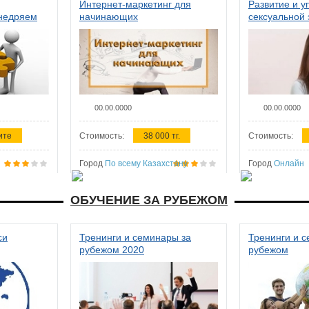
Интернет-маркетинг для
Развитие и у
внедряем
начинающих
сексуальной 
ства в
женщин
00.00.0000
00.00.0000
ите
Стоимость:
38 000 тг.
Стоимость:
Город
По всему Казахстану
Город
Онлайн
ОБУЧЕНИЕ ЗА РУБЕЖОМ
си
Тренинги и семинары за
Тренинги и 
рубежом 2020
рубежом