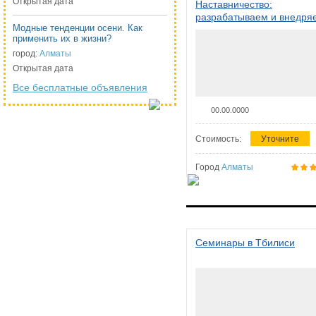
Открытая дата
Наставничество:
разрабатываем и внедря
Модные тенденции осени. Как
систему наставничества в
применить их в жизни?
организации
город:
Алматы
Открытая дата
Все бесплатные объявления
00.00.0000
Стоимость:
Уточните
Город
Алматы
Семинары в Тбилиси