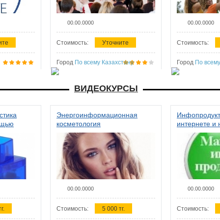
00.00.0000
00.00.0000
ите
Стоимость:
Уточните
Стоимость:
Город
По всему Казахстану
Город
По всему
ВИДЕОКУРСЫ
стика
Энергоинформационная
Инфопродукт
ощью
косметология
интернете и 
00.00.0000
00.00.0000
г.
Стоимость:
5 000 тг.
Стоимость: