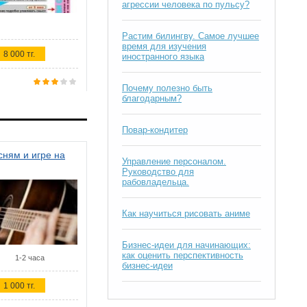
агрессии человека по пульсу?
Растим билингву. Самое лучшее
время для изучения
8 000 тг.
иностранного языка
Почему полезно быть
благодарным?
Повар-кондитер
ням и игре на
Управление персоналом.
Руководство для
рабовладельца.
Как научиться рисовать аниме
Бизнес-идеи для начинающих:
как оценить перспективность
1-2 часа
бизнес-идеи
1 000 тг.