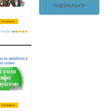
Уточните
 Казахстану
ы по заработку в
не только
Уточните