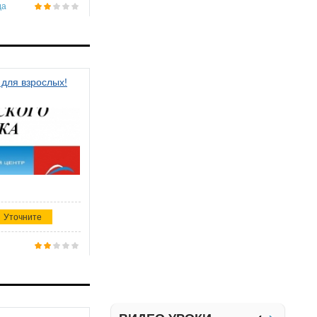
да
 для взрослых!
Уточните