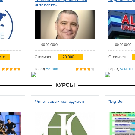
интеллект»
00.00.0000
00.00.0000
ите
Стоимость:
20 000 тг.
Стоимость:
Город
Астана
Город
Алматы
КУРСЫ
Финансовый менеджмент
"Big Ben"