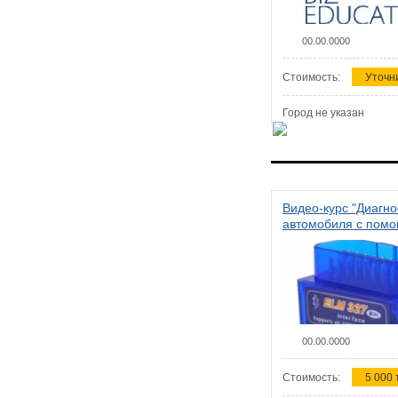
00.00.0000
Стоимость:
Уточн
Город не указан
Видео-курс "Диагно
автомобиля с пом
сканера ELM 327"
00.00.0000
Стоимость:
5 000 т