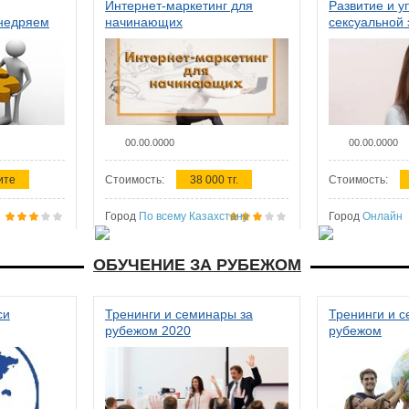
Интернет-маркетинг для
Развитие и у
внедряем
начинающих
сексуальной 
ства в
женщин
00.00.0000
00.00.0000
ите
Стоимость:
38 000 тг.
Стоимость:
Город
По всему Казахстану
Город
Онлайн
ОБУЧЕНИЕ ЗА РУБЕЖОМ
си
Тренинги и семинары за
Тренинги и 
рубежом 2020
рубежом