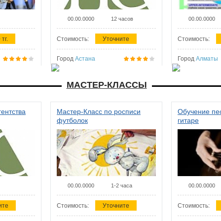
00.00.0000
12 часов
00.00.0000
 тг.
Стоимость:
Уточните
Стоимость:
Город
Астана
Город
Алматы
МАСТЕР-КЛАССЫ
гентства
Мастер-Класс по росписи
Обучение пес
футболок
гитаре
00.00.0000
1-2 часа
00.00.0000
ите
Стоимость:
Уточните
Стоимость: