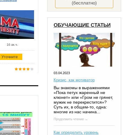
(бесплатно)
ОБУЧАЮЩИЕ СТАТЬИ
16 ак.ч.
Уточните
03.04.2023
Кризис, как мотиватор
Вы знакомы в выражениями
«Пока петух жаренный не
клюнет» или «Гром не грянет,
мужик не перекрестится»?
Суть их, в общем-то, одна:
многие из нас начина...
Продолжить чтение →
Как определить уровень