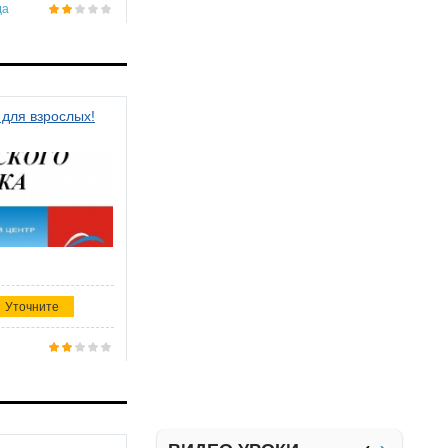
да
 для взрослых!
Уточните