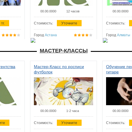
00.00.0000
12 часов
00.00.0000
 тг.
Стоимость:
Уточните
Стоимость:
Город
Астана
Город
Алматы
МАСТЕР-КЛАССЫ
гентства
Мастер-Класс по росписи
Обучение пес
футболок
гитаре
00.00.0000
1-2 часа
00.00.0000
ите
Стоимость:
Уточните
Стоимость: