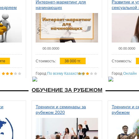
Интернет-маркетинг для
Развитие и у
внедряем
начинающих
сексуальной 
ства в
женщин
00.00.0000
00.00.0000
ите
Стоимость:
38 000 тг.
Стоимость:
Город
По всему Казахстану
Город
Онлайн
ОБУЧЕНИЕ ЗА РУБЕЖОМ
си
Тренинги и семинары за
Тренинги и 
рубежом 2020
рубежом