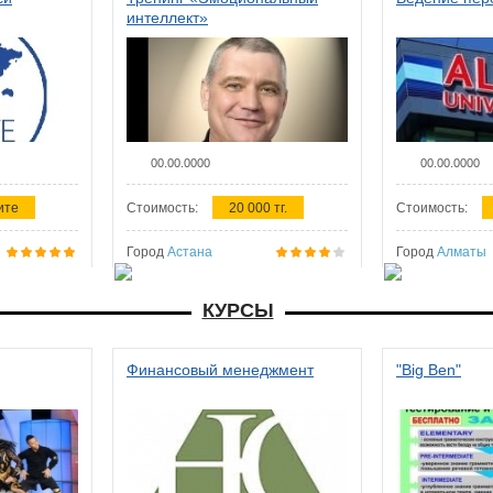
интеллект»
00.00.0000
00.00.0000
ите
Стоимость:
20 000 тг.
Стоимость:
Город
Астана
Город
Алматы
КУРСЫ
Финансовый менеджмент
"Big Ben"