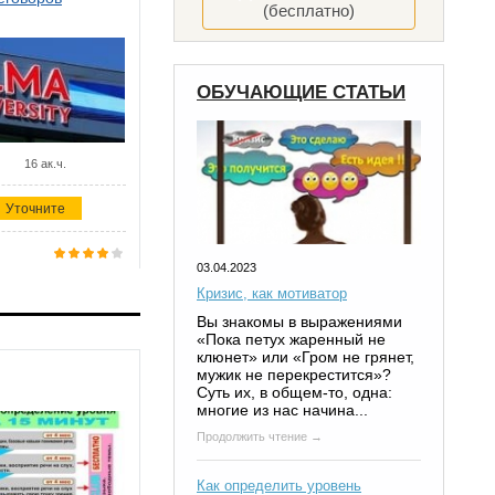
(бесплатно)
ОБУЧАЮЩИЕ СТАТЬИ
16 ак.ч.
Уточните
03.04.2023
Кризис, как мотиватор
Вы знакомы в выражениями
«Пока петух жаренный не
клюнет» или «Гром не грянет,
мужик не перекрестится»?
Суть их, в общем-то, одна:
многие из нас начина...
Продолжить чтение →
Как определить уровень