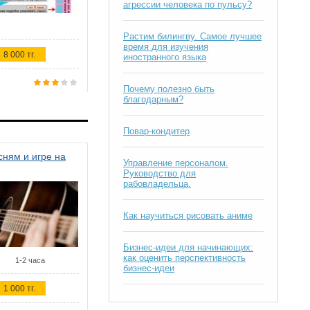
агрессии человека по пульсу?
Растим билингву. Самое лучшее
время для изучения
8 000 тг.
иностранного языка
Почему полезно быть
благодарным?
Повар-кондитер
ням и игре на
Управление персоналом.
Руководство для
рабовладельца.
Как научиться рисовать аниме
Бизнес-идеи для начинающих:
как оценить перспективность
1-2 часа
бизнес-идеи
1 000 тг.