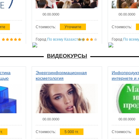
00.00.0000
00.00.0000
ите
Стоимость:
Уточните
Стоимость:
Город
По всему Казахстану
Город
По всему
ВИДЕОКУРСЫ
стика
Энергоинформационная
Инфопродукт
ощью
косметология
интернете и 
00.00.0000
00.00.0000
г.
Стоимость:
5 000 тг.
Стоимость: