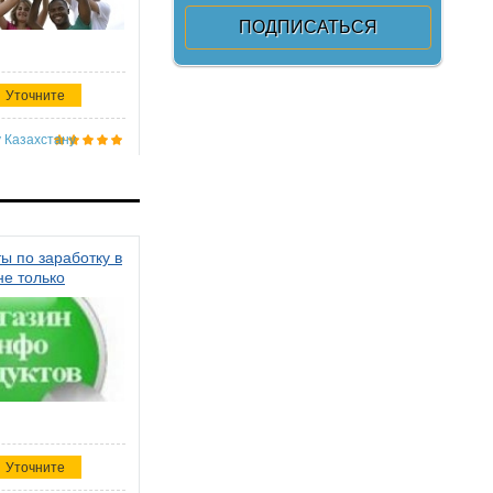
Уточните
 Казахстану
ы по заработку в
не только
Уточните