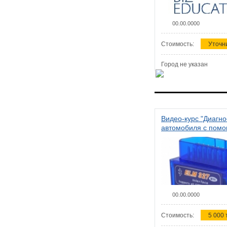
00.00.0000
Стоимость:
Уточн
Город не указан
Видео-курс "Диагно
автомобиля с пом
сканера ELM 327"
00.00.0000
Стоимость:
5 000 т