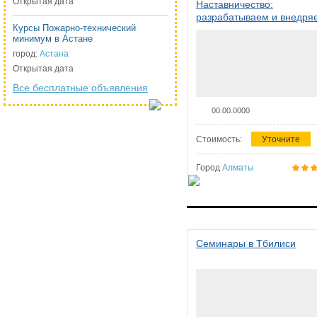
Открытая дата
Наставничество:
разрабатываем и внедря
Курсы Пожарно-технический
систему наставничества в
минимум в Астане
организации
город:
Астана
Открытая дата
Все бесплатные объявления
00.00.0000
Стоимость:
Уточните
Город
Алматы
Семинары в Тбилиси