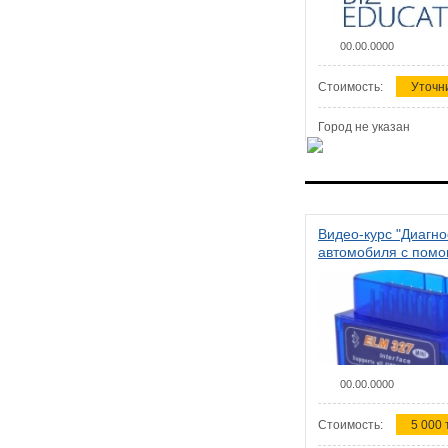
00.00.0000
Стоимость:
Уточн
Город не указан
Видео-курс "Диагно
автомобиля с пом
сканера ELM 327"
00.00.0000
Стоимость:
5 000 т