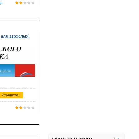
да
 для взрослых!
Уточните