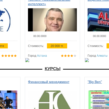
интеллект»
00.00.0000
00.00.0000
ите
Стоимость:
20 000 тг.
Стоимость:
Город
Астана
Город
Алматы
КУРСЫ
Финансовый менеджмент
"Big Ben"