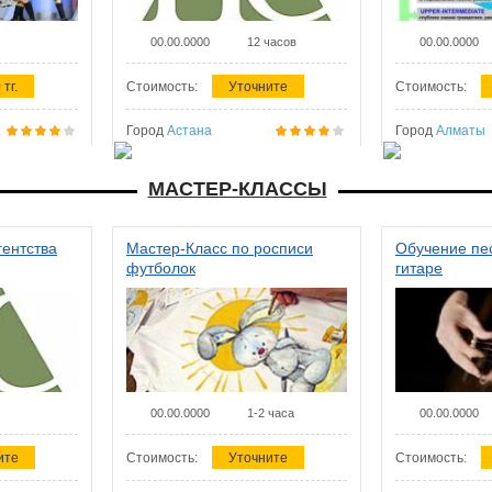
00.00.0000
12 часов
00.00.0000
 тг.
Стоимость:
Уточните
Стоимость:
Город
Астана
Город
Алматы
МАСТЕР-КЛАССЫ
гентства
Мастер-Класс по росписи
Обучение пес
футболок
гитаре
00.00.0000
1-2 часа
00.00.0000
ите
Стоимость:
Уточните
Стоимость: