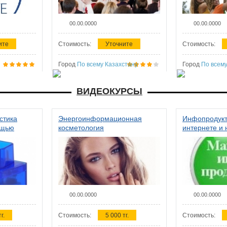
00.00.0000
00.00.0000
ите
Стоимость:
Уточните
Стоимость:
Город
По всему Казахстану
Город
По всему
ВИДЕОКУРСЫ
стика
Энергоинформационная
Инфопродукт
ощью
косметология
интернете и 
00.00.0000
00.00.0000
г.
Стоимость:
5 000 тг.
Стоимость: