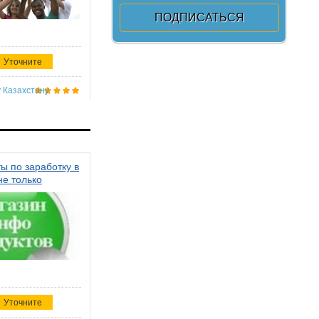
Уточните
 Казахстану
ы по заработку в
не только
Уточните