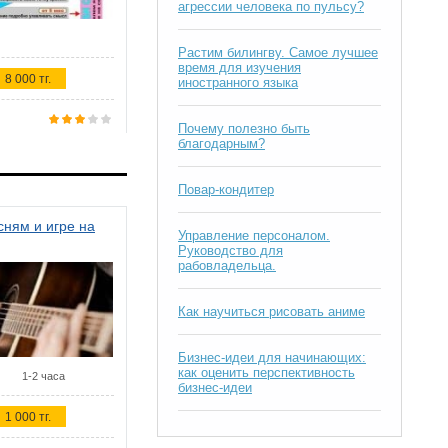
агрессии человека по пульсу?
Растим билингву. Самое лучшее
время для изучения
8 000 тг.
иностранного языка
Почему полезно быть
благодарным?
Повар-кондитер
ням и игре на
Управление персоналом.
Руководство для
рабовладельца.
Как научиться рисовать аниме
Бизнес-идеи для начинающих:
как оценить перспективность
1-2 часа
бизнес-идеи
1 000 тг.