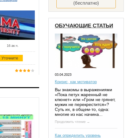
(бесплатно)
ОБУЧАЮЩИЕ СТАТЬИ
16 ак.ч.
Уточните
03.04.2023
Кризис, как мотиватор
Вы знакомы в выражениями
«Пока петух жаренный не
клюнет» или «Гром не грянет,
мужик не перекрестится»?
Суть их, в общем-то, одна:
многие из нас начина...
Продолжить чтение →
Как определить уровень