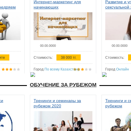
Интернет-маркетинг для
Развитие и у
внедряем
начинающих
сексуальной 
ства в
женщин
00.00.0000
00.00.0000
ите
Стоимость:
38 000 тг.
Стоимость:
Город
По всему Казахстану
Город
Онлайн
ОБУЧЕНИЕ ЗА РУБЕЖОМ
си
Тренинги и семинары за
Тренинги и 
рубежом 2020
рубежом