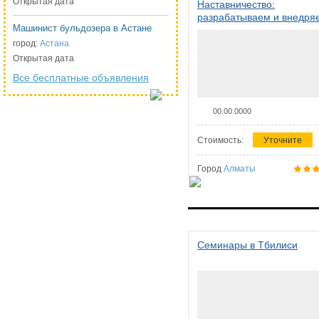
Открытая дата
Наставничество:
разрабатываем и внедря
Машинист бульдозера в Астане
систему наставничества в
организации
город:
Астана
Открытая дата
Все бесплатные объявления
00.00.0000
Стоимость:
Уточните
Город
Алматы
Семинары в Тбилиси