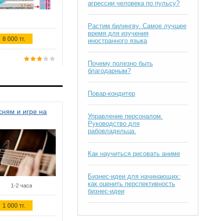
агрессии человека по пульсу?
Растим билингву. Самое лучшее
время для изучения
8 000 тг.
иностранного языка
Почему полезно быть
благодарным?
Повар-кондитер
ням и игре на
Управление персоналом.
Руководство для
рабовладельца.
Как научиться рисовать аниме
Бизнес-идеи для начинающих:
как оценить перспективность
1-2 часа
бизнес-идеи
1 000 тг.