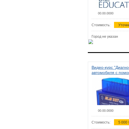
00.00.0000
Стоимость:
Уточн
Город не указан
Видео-курс "Диагно
автомобиля с пом
сканера ELM 327"
00.00.0000
Стоимость:
5 000 т