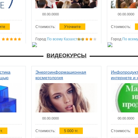
00.00.0000
00.00.0000
ите
Стоимость:
Уточните
Стоимость:
Город
По всему Казахстану
Город
По всему
ВИДЕОКУРСЫ
стика
Энергоинформационная
Инфопродукт
ощью
косметология
интернете и 
00.00.0000
00.00.0000
г.
Стоимость:
5 000 тг.
Стоимость: