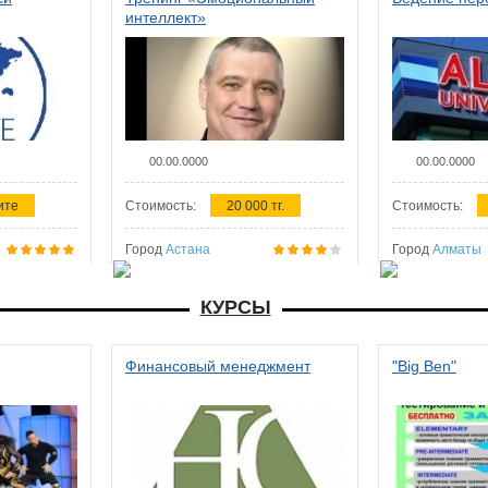
интеллект»
00.00.0000
00.00.0000
ите
Стоимость:
20 000 тг.
Стоимость:
Город
Астана
Город
Алматы
КУРСЫ
Финансовый менеджмент
"Big Ben"