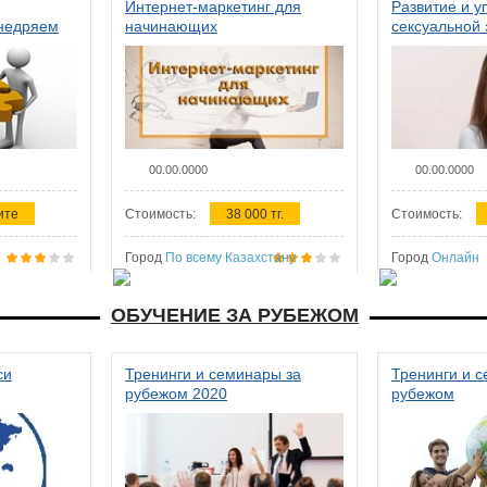
Интернет-маркетинг для
Развитие и у
внедряем
начинающих
сексуальной 
ства в
женщин
00.00.0000
00.00.0000
ите
Стоимость:
38 000 тг.
Стоимость:
Город
По всему Казахстану
Город
Онлайн
ОБУЧЕНИЕ ЗА РУБЕЖОМ
си
Тренинги и семинары за
Тренинги и 
рубежом 2020
рубежом