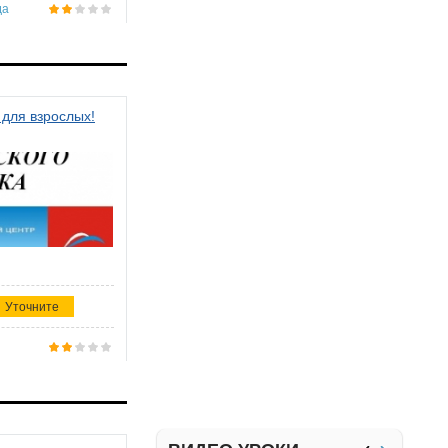
да
 для взрослых!
Уточните