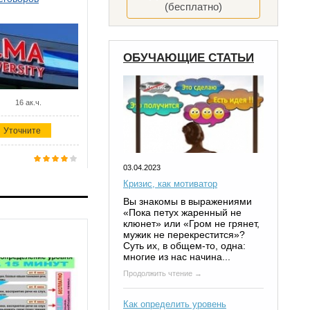
(бесплатно)
ОБУЧАЮЩИЕ СТАТЬИ
16 ак.ч.
Уточните
03.04.2023
Кризис, как мотиватор
Вы знакомы в выражениями
«Пока петух жаренный не
клюнет» или «Гром не грянет,
мужик не перекрестится»?
Суть их, в общем-то, одна:
многие из нас начина...
Продолжить чтение →
Как определить уровень