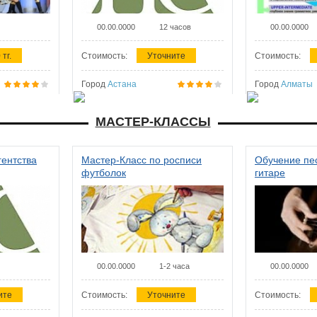
00.00.0000
12 часов
00.00.0000
 тг.
Стоимость:
Уточните
Стоимость:
Город
Астана
Город
Алматы
МАСТЕР-КЛАССЫ
гентства
Мастер-Класс по росписи
Обучение пес
футболок
гитаре
00.00.0000
1-2 часа
00.00.0000
ите
Стоимость:
Уточните
Стоимость: