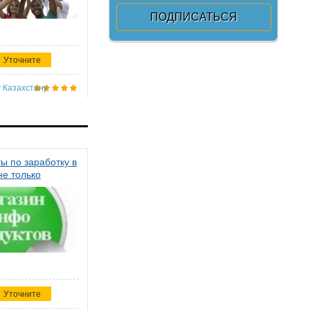
Уточните
 Казахстану
ы по заработку в
не только
Уточните